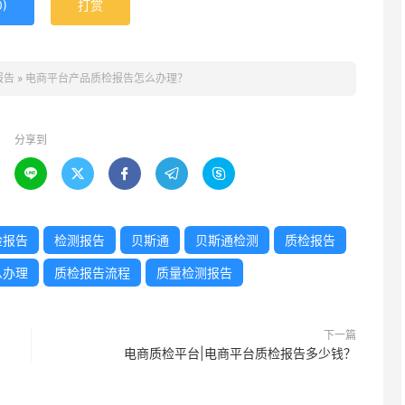
0
)
打赏
报告
»
电商平台产品质检报告怎么办理？
分享到





检报告
检测报告
贝斯通
贝斯通检测
质检报告
么办理
质检报告流程
质量检测报告
下一篇
电商质检平台|电商平台质检报告多少钱？