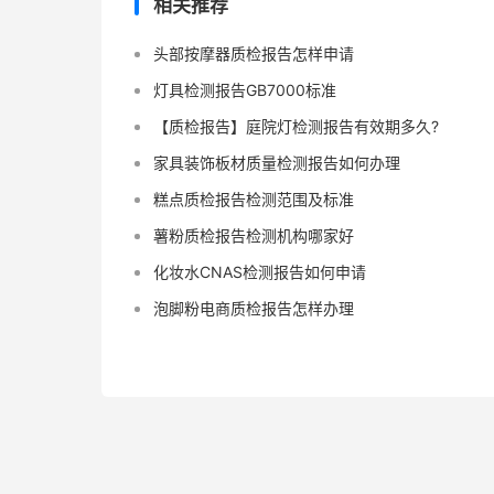
相关推荐
头部按摩器质检报告怎样申请
灯具检测报告GB7000标准
【质检报告】庭院灯检测报告有效期多久?
家具装饰板材质量检测报告如何办理
糕点质检报告检测范围及标准
薯粉质检报告检测机构哪家好
化妆水CNAS检测报告如何申请
泡脚粉电商质检报告怎样办理