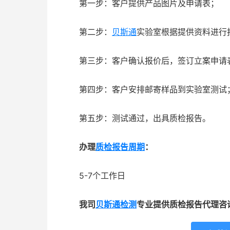
第一步：客户提供产品图片及申请表；
第二步：
贝斯通
实验室根据提供资料进行
第三步：客户确认报价后，签订立案申请表
第四步：客户安排邮寄样品到实验室测试
第五步：测试通过，出具质检报告。
办理
质检报告周期
：
5-7个工作日
我司
贝斯通检测
专业提供质检报告代理咨