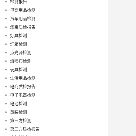
检测报告
母婴用品检测
汽车用品检测
淘宝质检报告
灯具检测
灯箱检测
点光源检测
熔喷布检测
玩具检测
生活用品检测
电商质检报告
电子电器检测
电池检测
童装检测
第三方检测
第三方质检报告