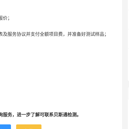
报价；
及服务协议并支付全额项目费，并准备好测试样品；
；
询服务，进一步了解可联系贝斯通检测。