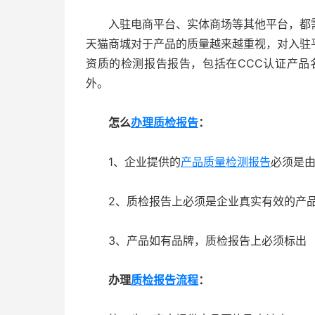
入驻电商平台、实体商场等其他平台，都需
天猫商城对于产品的质量越来越重视，对入驻
资质的检测报告报告，包括在CCC认证产品
外。
怎么
办理质检报告
：
1、企业提供的
产品质量检测报告
必须是
2、质检报告上必须是企业真实有效的产
3、产品如有品牌，质检报告上必须标出
办理
质检报告流程
：