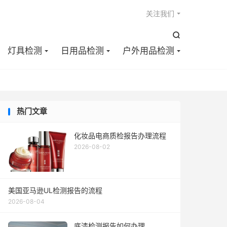

关注我们

灯具检测
日用品检测
户外用品检测
热门文章
化妆品电商质检报告办理流程
2026-08-02
美国亚马逊UL检测报告的流程
2026-08-04
底漆检测报告如何办理