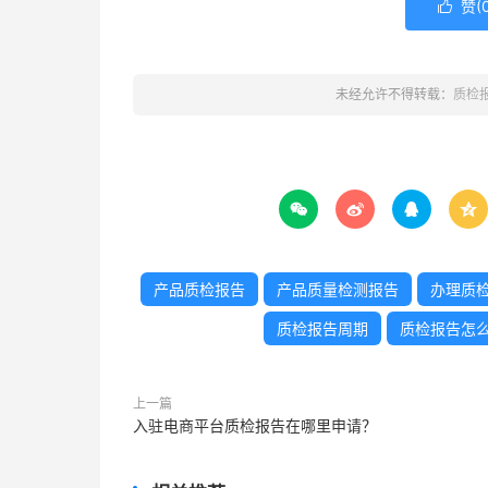
赞(

未经允许不得转载：
质检




产品质检报告
产品质量检测报告
办理质
质检报告周期
质检报告怎
上一篇
入驻电商平台质检报告在哪里申请？