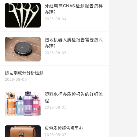
牙线电商CNAS检测报告怎样
办理？
2026-08-04
扫地机器人质检报告需要怎么
办理？
2026-08-05
除垢剂成分分析检测
2026-08-06
塑料水杯办质检报告的详细流
程
2026-08-05
皮包质检报告哪里办
2026-08-07