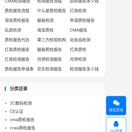
CMA检测报告
检测报告流程
质检报告多少钱
质检报告流程
什么是质检报告
灯具检测
淘宝质检报告
服装检测
申请质检报告
玩具检测
淘宝质检
CMA报告
质检报告代办
第三方检验机构
化妆品检测
灯具质检报告
服装质检报告
灯具质检
灯具检测报告
月饼检测报告
月饼检测
质检报告申请表
京东检测报告
检测报告多少钱
分类目录

3C数码检测
微信咨询
CE认证
cma质检报告

cnas质检报告
QQ咨询