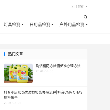

关注我们

灯具检测
日用品检测
户外用品检测
热门文章
洗洁精配方检测标准办理方法
2026-08-06
抖音小店服饰类质检报告办理流程|抖音CMA CNAS
质检报告
2026-08-07