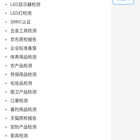
LED显示器检测
LED灯检测
SRRC认证
五金工具检测
京东质检报告
企业标准备案
体育用品检测
农产品检测
劳保用品检测
化妆品检测
厨卫产品检测
口罩检测
垂钓用品检测
天猫质检报告
安防产品检测
家具检测