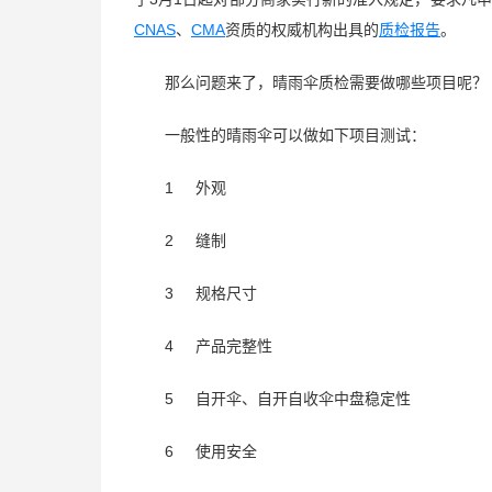
CNAS
、
CMA
资质的权威机构出具的
质检报告
。
那么问题来了，晴雨伞质检需要做哪些项目呢？
一般性的晴雨伞可以做如下项目测试：
1 外观
2 缝制
3 规格尺寸
4 产品完整性
5 自开伞、自开自收伞中盘稳定性
6 使用安全