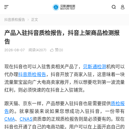



抖音质检报告
正文

产品入驻抖音质检报告，抖音上架商品检测报
告
2026-08-07
阅读(4207)
赞(
3
)

现在抖音也可以入驻售卖相关产品了，
贝斯通检测
机构可以
代办理
抖音质检报告
，抖音开放了商家入驻，这意味着一块
流量聚宝盆向广大电商卖家敞开，所以想要吃到第一波流量
红利，则必须快速的在抖音上入驻铺货。
跟天猫、京东一样，产品想要入驻抖音也是需要提供
质检报
告
的。就拿服装来说如果您想成功入驻抖音，一份带有
CMA
、
CNAS
资质章的正规质检报告则是必须要有的。现在
抖音也开通了自己的电商功能，用户可以在上面开启自己的