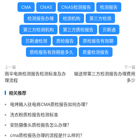
CMA
CNAS
CNAS检测报告
检测报告
检测报告办理
检测机构
第三方检测
第三方检测机构
第三方质检报告
贝斯通
贝斯通检测
质检报告
质检报告有效期
质检报告有效期是多久
质量检测报告
上一篇
下一篇
雨伞电商检测报告检测标准及办
输送带第三方检测报告办理费用
理流程
多少
相关推荐
电烤箱入驻电商CMA质检报告如何办理？
洗衣粉质检报告检测标准
安防摄像头质检报告怎么办理？
cma质检报告办理的流程是什么样的？