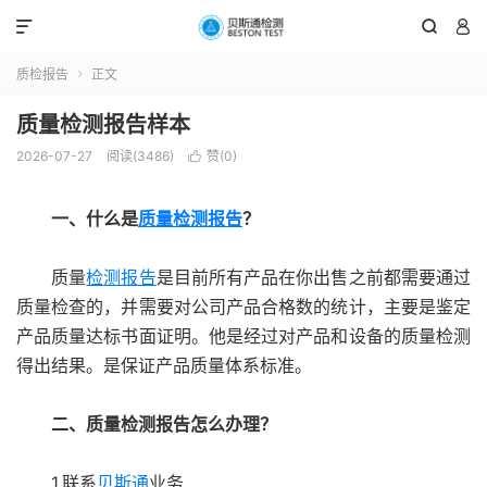



质检报告
正文

质量检测报告样本
2026-07-27
阅读(3486)
赞(
0
)

一、什么是
质量检测报告
？
质量
检测报告
是目前所有产品在你出售之前都需要通过
质量检查的，并需要对公司产品合格数的统计，主要是鉴定
产品质量达标书面证明。他是经过对产品和设备的质量检测
得出结果。是保证产品质量体系标准。
二、质量检测报告怎么办理？
1.联系
贝斯通
业务