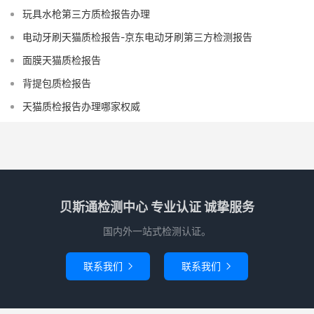
玩具水枪第三方质检报告办理
电动牙刷天猫质检报告-京东电动牙刷第三方检测报告
面膜天猫质检报告
背提包质检报告
天猫质检报告办理哪家权威
贝斯通检测中心 专业认证 诚挚服务
国内外一站式检测认证。
联系我们
联系我们

