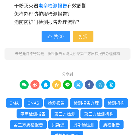
干粉灭火器
电商检测报告
有效周期
怎样办理防护服检测报告？
消防防护门检测报告办理流程？
赞(
3
)
打赏

未经允许不得转载：
质检报告
»
防火桥架第三方质检报告办理机构
分享到









CMA
CNAS
检测报告
检测报告办理
检测机构
电商检测报告
第三方检测
第三方检测机构
第三方质检报告
贝斯通
贝斯通检测
质检报告