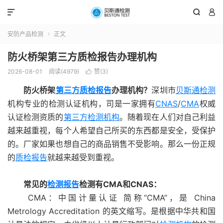



安防产品检测
正文

防火桥架第三方质检报告办理机构
2026-08-01
阅读(4979)
赞(
3
)

防火桥架
第三方质检报告
办理机构？
深圳市
贝斯通检测
机构专业的检测认证机构，司是一家拥有
CNAS
/
CMA
权威
认证检测资质的
第三方检测机构
。随着现在人们对自己利益
越来越重视，每个人希望自己所买的东西都是安全，受保护
的。厂家如果也想自己的商品销售不受影响。那么一份正规
的
质检报告
就越来越受到重视。
常见的
检测报告
检测有CMA和CNAS：
CMA：中国计量认证 简称“CMA”，是 China
Metrology Accreditation 的英文缩写。是根据中华共和国