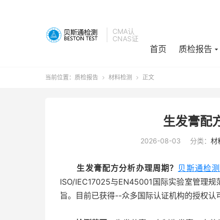
CMA认
CNAS证
首页
质检报告
当前位置：
质检报告
材料检测
正文


生发膏配
2026-08-03
分类：
材
生发膏配方分析办理周期？
贝斯通检
ISO/IEC17025与EN45001国际实验
旨。目前已获得--众多国际认证机构的授权