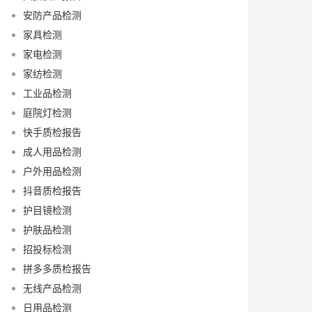
安防产品检测
家具检测
家电检测
家纺检测
工业品检测
庭院灯检测
快手质检报告
成人用品检测
户外用品检测
抖音质检报告
护目镜检测
护肤品检测
招投标检测
拼多多质检报告
无线产品检测
日用品检测