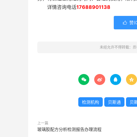
详情咨询电话
17688901138
赞(

未经允许不得转载：
质




检测机构
贝斯通
贝
上一篇
玻璃胶配方分析检测报告办理流程