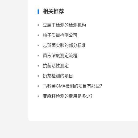
相关推荐
豆腐干检测的检测机构
柚子质量检测公司
志贺菌实验的部分标准
菌液浓度测定流程
抗菌活性测定
奶茶检测的项目
马铃薯CMA检测的项目有那些？
亚麻籽检测的费用是多少？