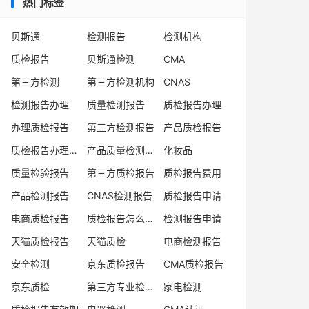
热门标签
贝斯通
检测报告
检测机构
质检报告
贝斯通检测
CMA
第三方检测
第三方检测机构
CNAS
检测报告办理
质量检测报告
质检报告办理
办理质检报告
第三方检测报告
产品质检报告
质检报告办理流程
产品质量检测报告
化妆品
质量检验报告
第三方质检报告
质检报告费用
产品检测报告
CNAS检测报告
质检报告申请
电商质检报告
质检报告怎么办理
检测报告申请
天猫质检报告
天猫质检
电商检测报告
安全检测
京东质检报告
CMA质检报告
京东质检
第三方专业检验机构
家电检测