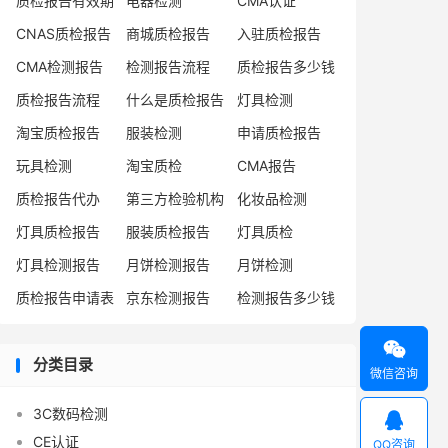
质检报告有效期
电器检测
CMA认证
CNAS质检报告
商城质检报告
入驻质检报告
CMA检测报告
检测报告流程
质检报告多少钱
质检报告流程
什么是质检报告
灯具检测
淘宝质检报告
服装检测
申请质检报告
玩具检测
淘宝质检
CMA报告
质检报告代办
第三方检验机构
化妆品检测
灯具质检报告
服装质检报告
灯具质检
灯具检测报告
月饼检测报告
月饼检测
质检报告申请表
京东检测报告
检测报告多少钱

分类目录
微信咨询
3C数码检测

CE认证
QQ咨询