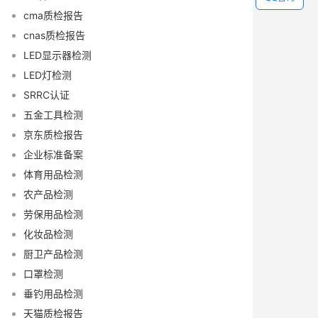
cma质检报告
cnas质检报告
LED显示器检测
LED灯检测
SRRC认证
五金工具检测
京东质检报告
企业标准备案
体育用品检测
农产品检测
劳保用品检测
化妆品检测
厨卫产品检测
口罩检测
垂钓用品检测
天猫质检报告