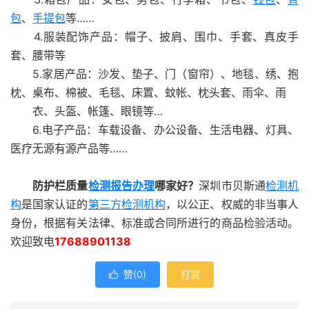
包
、
手提包
等……
4.服装配饰产品：帽子、披肩、围巾、手套、真皮手
套、腰带等
5.家居产品：沙发、垫子、门（窗帘）、地毯、绣、抱
枕、桌布、棉被、毛毯、床置、蚊帐、枕头套、雨伞、雨
衣、头盔、帐篷、眼镜等…
6.电子产品：车载设备、办公设备、生活电器、灯具、
医疗无源有源产品等……
防护栏质量
检测报告办理
哪家好？
深圳市贝斯通
检测机
构
是国家认证的
第三方检测机构
，以公正、权威的非当事人
身份，根据有关法律、标准或合同所进行的商品检验活动。
欢迎致电
17688901138
赞(
0
)
打赏
