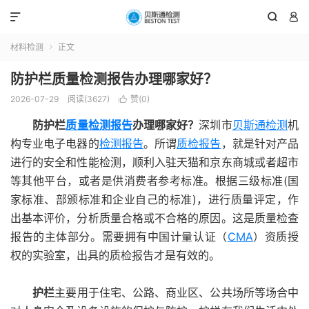



材料检测
正文

防护栏质量检测报告办理哪家好？
2026-07-29
阅读(3627)
赞(
0
)

防护栏
质量检测报告
办理哪家好？
深圳市
贝斯通检测
机
构专业电子电器的
检测报告
。所谓
质检报告
，就是针对产品
进行的安全和性能检测，顺利入驻天猫和京东商城或者超市
等其他平台，或者是供消费者参考标准。根据三级标准(国
家标准、部颁标准和企业自己的标准)，进行质量评定，作
出基本评价，分析质量合格或不合格的原因。这是质量检查
报告的主体部分。需要拥有中国计量认证（
CMA
）资质授
权的实验室，出具的质检报告才是有效的。
护栏
主要用于住宅、公路、商业区、公共场所等场合中