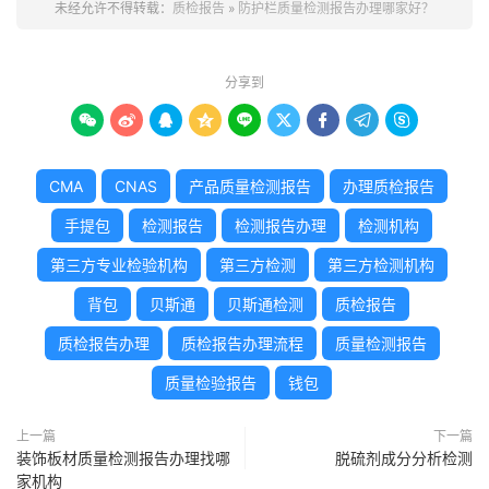
未经允许不得转载：
质检报告
»
防护栏质量检测报告办理哪家好？
分享到









CMA
CNAS
产品质量检测报告
办理质检报告
手提包
检测报告
检测报告办理
检测机构
第三方专业检验机构
第三方检测
第三方检测机构
背包
贝斯通
贝斯通检测
质检报告
质检报告办理
质检报告办理流程
质量检测报告
质量检验报告
钱包
上一篇
下一篇
装饰板材质量检测报告办理找哪
脱硫剂成分分析检测
家机构