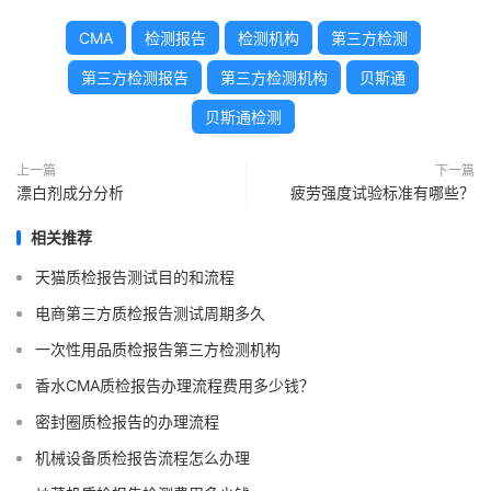
CMA
检测报告
检测机构
第三方检测
第三方检测报告
第三方检测机构
贝斯通
贝斯通检测
上一篇
下一篇
漂白剂成分分析
疲劳强度试验标准有哪些？
相关推荐
天猫质检报告测试目的和流程
电商第三方质检报告测试周期多久
一次性用品质检报告第三方检测机构
香水CMA质检报告办理流程费用多少钱？
密封圈质检报告的办理流程
机械设备质检报告流程怎么办理