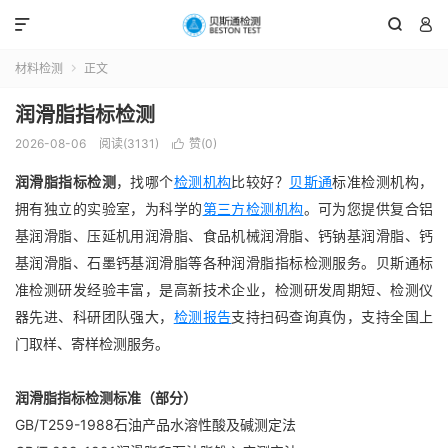



材料检测
正文

润滑脂指标检测
2026-08-06
阅读(3131)
赞(
0
)

润滑脂指标检测
，找哪个
检测机构
比较好？
贝斯通
标准检测机构，
拥有独立的实验室，为科学的
第三方检测机构
。可为您提供复合铝
基润滑脂、压延机用润滑脂、食品机械润滑脂、钙钠基润滑脂、钙
基润滑脂、石墨钙基润滑脂等各种润滑脂指标检测服务。贝斯通标
准检测研发经验丰富，是高新技术企业，检测研发周期短、检测仪
器先进、科研团队强大，
检测报告
支持扫码查询真伪，支持全国上
门取样、寄样检测服务。
润滑脂指标检测标准（部分）
GB/T259-1988石油产品水溶性酸及碱测定法