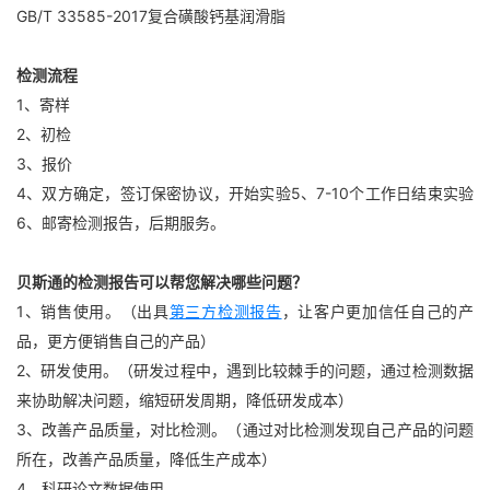
GB/T 33585-2017复合磺酸钙基润滑脂
检测流程
1、寄样
2、初检
3、报价
4、双方确定，签订保密协议，开始实验5、7-10个工作日结束实验
6、邮寄检测报告，后期服务。
贝斯通的检测报告可以帮您解决哪些问题？
1、销售使用。（出具
第三方检测报告
，让客户更加信任自己的产
品，更方便销售自己的产品）
2、研发使用。（研发过程中，遇到比较棘手的问题，通过检测数据
来协助解决问题，缩短研发周期，降低研发成本）
3、改善产品质量，对比检测。（通过对比检测发现自己产品的问题
所在，改善产品质量，降低生产成本）
4、科研论文数据使用