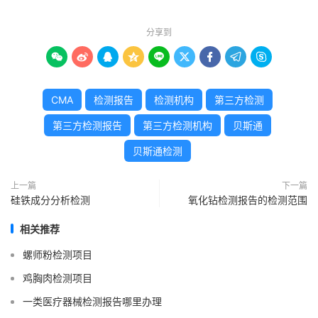
分享到









CMA
检测报告
检测机构
第三方检测
第三方检测报告
第三方检测机构
贝斯通
贝斯通检测
上一篇
下一篇
硅铁成分分析检测
氧化钻检测报告的检测范围
相关推荐
螺师粉检测项目
鸡胸肉检测项目
一类医疗器械检测报告哪里办理