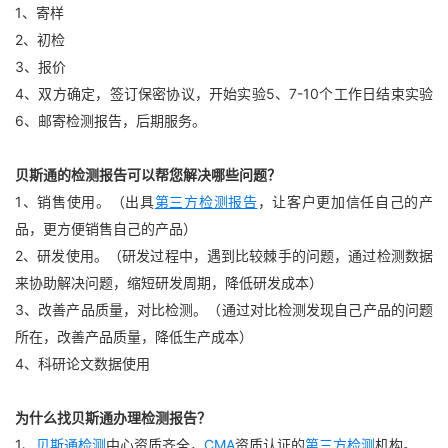
1、寄样
2、初检
3、报价
4、双方确定，签订保密协议，开始实验5、7-10个工作日结束实验
6、邮寄检测报告，后期服务。
贝斯通的检测报告可以帮您解决哪些问题？
1、销售使用。（出具
第三方检测报告
，让客户更加信任自己的产
品，更方便销售自己的产品）
2、研发使用。（研发过程中，遇到比较棘手的问题，通过检测数据
来协助解决问题，缩短研发周期，降低研发成本）
3、改善产品质量，对比检测。（通过对比检测发现自己产品的问题
所在，改善产品质量，降低生产成本）
4、科研论文数据使用
为什么找贝斯通办理检测报告？
1、
贝斯通检测
中心资质齐全，
CMA
资质认证的
第三方检测
机构。