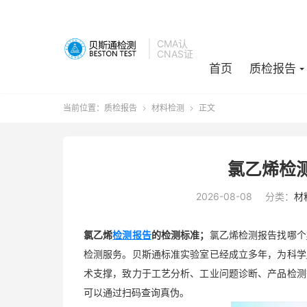
CMA认
CNAS证
首页
质检报告
当前位置：
质检报告
材料检测
正文


氯乙烯检
2026-08-08
分类：
材
氯乙烯
检测报告
的检测标准；
氯乙烯检测报告找哪个
检测服务。贝斯通标准实验室已经成立多年，为科学
术支撑，致力于工艺分析、工业问题诊断、产品检测
可以通过扫码查询真伪。