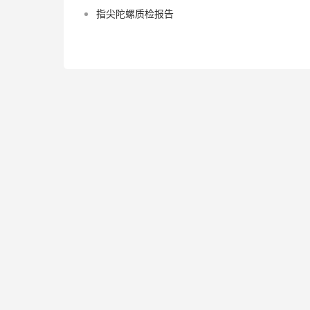
指尖陀螺质检报告