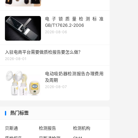
电子锁质量检测标准
GB/T17626.2-2006
2026-08-06
入驻电商平台需要做质检报告要怎么做？
2026-08-01
电动吸奶器检测报告办理费用
及周期
2026-08-07
热门标签
贝斯通
检测报告
检测机构