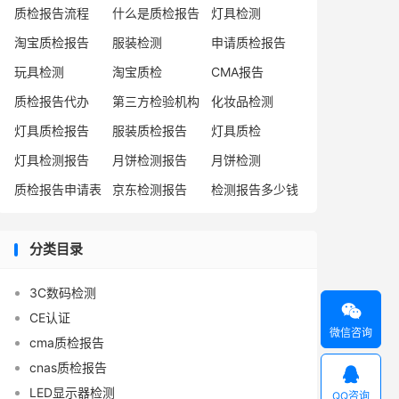
质检报告流程
什么是质检报告
灯具检测
淘宝质检报告
服装检测
申请质检报告
玩具检测
淘宝质检
CMA报告
质检报告代办
第三方检验机构
化妆品检测
灯具质检报告
服装质检报告
灯具质检
灯具检测报告
月饼检测报告
月饼检测
质检报告申请表
京东检测报告
检测报告多少钱
分类目录
3C数码检测

CE认证
微信咨询
cma质检报告
cnas质检报告

LED显示器检测
QQ咨询