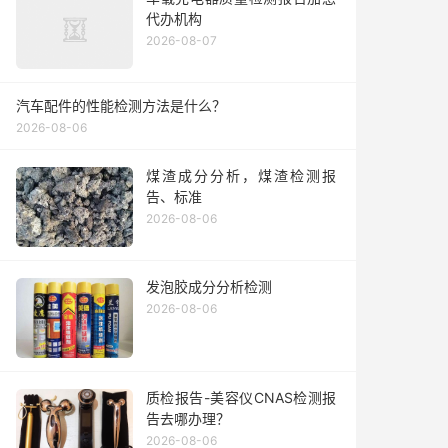
代办机构
2026-08-07
汽车配件的性能检测方法是什么？
2026-08-06
煤渣成分分析，煤渣检测报
告、标准
2026-08-06
发泡胶成分分析检测
2026-08-06
质检报告-美容仪CNAS检测报
告去哪办理？
2026-08-06