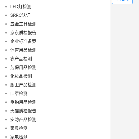
LED灯检测
SRRC认证
五金工具检测
京东质检报告
企业标准备案
体育用品检测
农产品检测
劳保用品检测
化妆品检测
厨卫产品检测
口罩检测
垂钓用品检测
天猫质检报告
安防产品检测
家具检测
家电检测