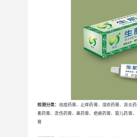
检测分类：
祛痘药膏、止痒药膏、湿疹药膏、消炎药
素药膏、烫伤药膏、鼻药膏、疤痕药膏、婴儿药膏、
膏