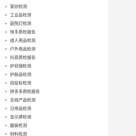
家纺检测
工业品检测
庭院灯检测
快手质检报告
成人用品检测
户外用品检测
抖音质检报告
护目镜检测
护肤品检测
招投标检测
拼多多质检报告
无线产品检测
日用品检测
显示屏检测
服装检测
材料检测