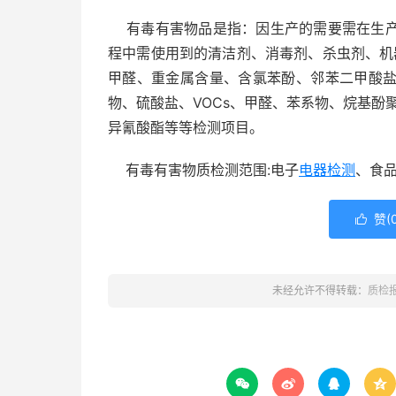
有毒有害物品是指：因生产的需要需在生产
程中需使用到的清洁剂、消毒剂、杀虫剂、机器
甲醛、重金属含量、含氯苯酚、邻苯二甲酸
物、硫酸盐、VOCs、甲醛、苯系物、烷基酚聚
异氰酸酯等等检测项目。
有毒有害物质检测范围:电子
电器检测
、食
赞(

未经允许不得转载：
质检



