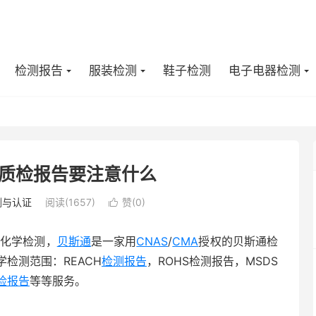
检测报告
服装检测
鞋子检测
电子电器检测
质检报告要注意什么
测与认证
阅读(1657)
赞(
0
)

理化学检测，
贝斯通
是一家用
CNAS
/
CMA
授权的贝斯通检
检测范围：REACH
检测报告
，ROHS检测报告，MSDS
检报告
等等服务。