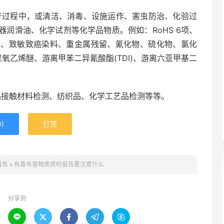
过程中，或清洁、消毒、设施运作、害虫防治、化验过
润滑油、化学试剂等化学品物质。例如：RoHS 6项、
盐、致敏致癌染料、重金属残留、氰化物、硫化物、氯化
氧乙烯醚、游离甲苯二异氰酸酯(TDI)、游离六亚甲基二
品接触材料检测、纺织品、化学工艺品检测等等。
0
)
打赏
报告
»
有毒有害物质质检报告要注意什么
分享到




