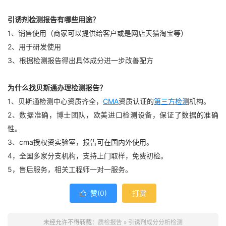
引诱剂检测报告有哪些用途？
1、销售使用（商家可以提供给客户或是网店天猫淘宝等）
2、用于研发使用
3、根据检测报告得出具体成分进一步改善配方
为什么找贝斯通办理检测报告？
1、贝斯通检测中心资质齐全，
CMA
资质认证的
第三方检测
机构。
2、数据准确，博士团队，欧美进口检测设备，保证了数据的准确
性。
3、cma授权资实验室，报告可在国内外使用。
4，全国多家分支机构，支持上门取样，免费初检。
5，售后服务，相关工程师一对一服务。
赞(
0
)
打赏

未经允许不得转载：
质检报告
»
引诱剂成分分析检测