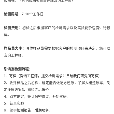
检测等。（其他检测项目请在线咨询工程师）
检测周期：
7-10个工作日
检测费用：
初检之后根据客户的检测需求以及实验复杂程度进行报
价。
样品量大小：
具体样品量需要根据客户的检测项目来决定，您可以
咨询工程师。
引诱剂检测流程：
1、寄样（咨询工程师，提交检测需求并且给我们研究所寄样）
2、收到样品之后初检，确定能否做配方还原，了解大概还原率，制
定还原方案3、初检之后报价
4、双方确定，签订保密协议，开始实验。
5、结束实验
6、邮寄检测报告，后期服务。