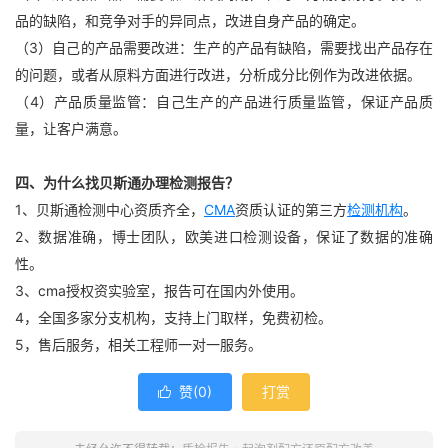
品的缺陷，和竞争对手的异同点，改进自身产品的确定。
（3）自己的产品需要改进：生产的产品有缺陷，需要找出产品存在
的问题，或者从原料方面进行改进，分析成分比例作为改进依据。
（4）产品质量监管：自己生产的产品进行质量监管，保证产品质
量，让客户满意。
四、为什么找贝斯通办理检测报告？
1、贝斯通检测中心资质齐全，
CMA
资质认证的第三方
检测机构
。
2、数据准确，博士团队，欧美进口检测设备，保证了数据的准确
性。
3、cma授权资实验室，报告可在国内外使用。
4，全国多家分支机构，支持上门取样，免费初检。
5，售后服务，相关工程师一对一服务。
赞(
0
)
打赏
