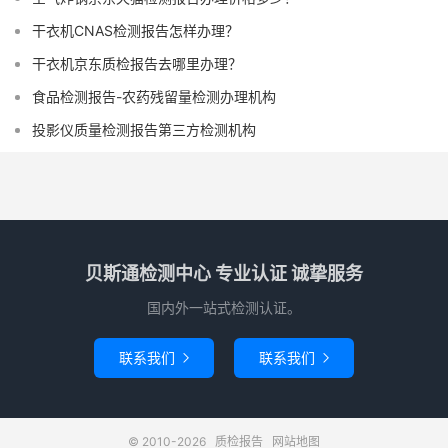
干衣机CNAS检测报告怎样办理？
干衣机京东质检报告去哪里办理？
食品检测报告-农药残留量检测办理机构
投影仪质量检测报告第三方检测机构
贝斯通检测中心 专业认证 诚挚服务
国内外一站式检测认证。
联系我们
联系我们


© 2010-2026
质检报告
网站地图