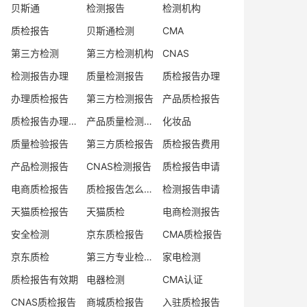
贝斯通
检测报告
检测机构
质检报告
贝斯通检测
CMA
第三方检测
第三方检测机构
CNAS
检测报告办理
质量检测报告
质检报告办理
办理质检报告
第三方检测报告
产品质检报告
质检报告办理流程
产品质量检测报告
化妆品
质量检验报告
第三方质检报告
质检报告费用
产品检测报告
CNAS检测报告
质检报告申请
电商质检报告
质检报告怎么办理
检测报告申请
天猫质检报告
天猫质检
电商检测报告
安全检测
京东质检报告
CMA质检报告
京东质检
第三方专业检验机构
家电检测
质检报告有效期
电器检测
CMA认证
CNAS质检报告
商城质检报告
入驻质检报告