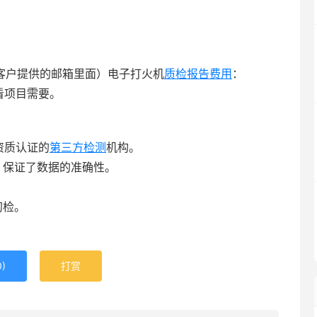
客户提供的邮箱里面）电子打火机
质检报告费用
：
，看项目需要。
资质认证的
第三方检测
机构。
，保证了数据的准确性。
。
初检。
0
)
打赏