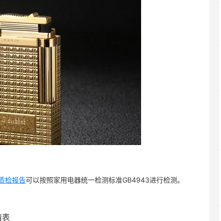
质检报告
可以按照家用电器统一检测标准GB4943进行检测。
请表