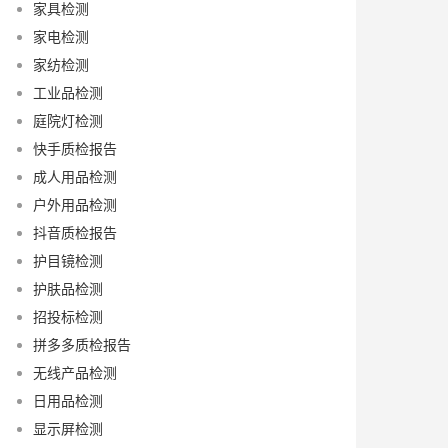
家具检测
家电检测
家纺检测
工业品检测
庭院灯检测
快手质检报告
成人用品检测
户外用品检测
抖音质检报告
护目镜检测
护肤品检测
招投标检测
拼多多质检报告
无线产品检测
日用品检测
显示屏检测