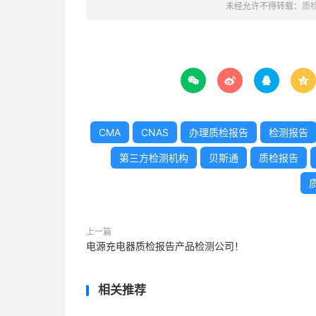
未经允许不得转载：
质




CMA
CNAS
办理质检报告
检测报告
第三方检测机构
贝斯通
质检报告
上一篇
电源充电器质检报告产品检测公司！
相关推荐