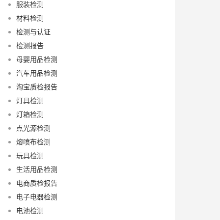
服装检测
材料检测
检测与认证
检测报告
母婴用品检测
汽车用品检测
淘宝质检报告
灯具检测
灯箱检测
点光源检测
熔喷布检测
玩具检测
生活用品检测
电商质检报告
电子电器检测
电池检测