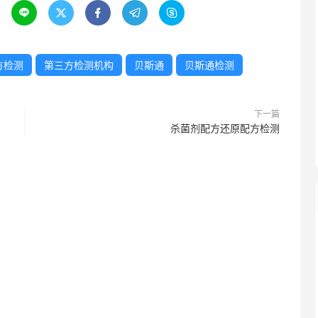





方检测
第三方检测机构
贝斯通
贝斯通检测
下一篇
杀菌剂配方还原配方检测