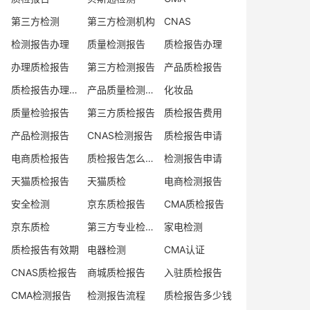
第三方检测
第三方检测机构
CNAS
检测报告办理
质量检测报告
质检报告办理
办理质检报告
第三方检测报告
产品质检报告
质检报告办理流程
产品质量检测报告
化妆品
质量检验报告
第三方质检报告
质检报告费用
产品检测报告
CNAS检测报告
质检报告申请
电商质检报告
质检报告怎么办理
检测报告申请
天猫质检报告
天猫质检
电商检测报告
安全检测
京东质检报告
CMA质检报告
京东质检
第三方专业检验机构
家电检测
质检报告有效期
电器检测
CMA认证
CNAS质检报告
商城质检报告
入驻质检报告
CMA检测报告
检测报告流程
质检报告多少钱