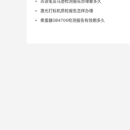
点读笔亚马逊检测报告办理要多久
激光打标机质检报告怎样办理
煮蛋器GB4706检测报告有效期多久