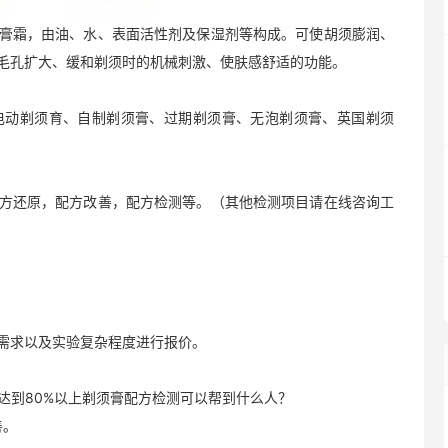
膏霜，由油、水、表面活性剂及保湿剂等构成。可使胡须膨润、
毛孔扩大、缓和剃须时的机械刺激、使肤感舒适的功能。
电动剃须育、自制剃须膏、过期剃须膏、无泡剃须膏、英国剃须
方还原，配方改善，配方检测等。（其他检测项目请在线咨询工
需求以及实验复杂程度进行报价。
达到80%以上剃须膏配方检测可以帮到什么人？
善。