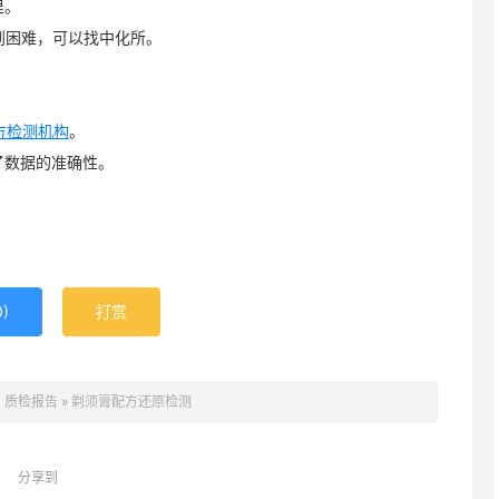
里。
到困难，可以找中化所。
方检测机构
。
了数据的准确性。
0
)
打赏
：
质检报告
»
剃须膏配方还原检测
分享到