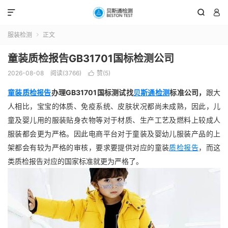



服装检测
正文

童装质检报告GB31701国标检测公司
2026-08-08
阅读(3766)
赞(
5
)

童装质检报告
办理GB31701国标测试找
贝斯通检测
标准公司，
跟大
人相比，宝宝的体质、免疫系统、皮肤状况都尚未成熟，因此，儿
童及婴儿用的服装贴身衣物等对于材质、生产工艺及燃料上较成人
服装都会更为严格。因此电商平台对于童装及婴幼儿服装产品的上
架都会有较为严格的审核，要求要提供对应的童装
质检报告
，而这
类质检报告对应的国家标准就更为严格了。