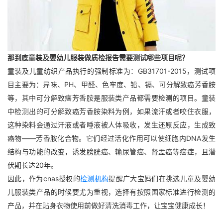
那到底童装及婴幼儿服装做质检报告需要测试哪些项目呢？
童装及儿童纺织产品执行的强制标准为：GB31701-2015，测试项
目主要为：异味、PH、甲醛、色牢度、铅、镉、可分解致癌芳香胺
等，其中可分解致癌芳香胺是服装类产品都需要检测的项目。童装
中检测出的可分解致癌芳香胺染料为例，如果流汗或者咬住衣服，
这种染料会通过汗液或者唾液被人体吸收，发生还原反应，生成致
癌物——芳香胺化合物。它们经过活化作用可以使细胞内DNA发生
结构与功能的改变，诱发膀胱癌、输尿管癌、肾盂癌等癌症，且潜
伏期长达20年。
因此，作为cnas授权的
检测机构
提醒广大宝妈们在挑选儿童及婴幼
儿服装类产品的时候要尤为重视，选择有按照国家标准进行检测的
产品，并在贴身衣物使用前做好清洗消毒工作，让宝宝健康成长！