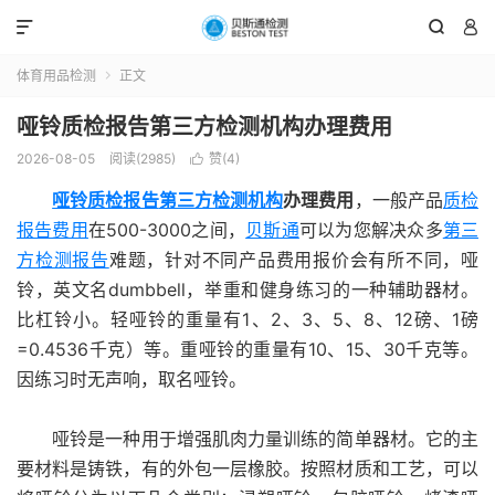



体育用品检测
正文

哑铃质检报告第三方检测机构办理费用
2026-08-05
阅读(2985)
赞(
4
)

哑铃质检报告
第三方检测机构
办理费用
，一般产品
质检
报告费用
在500-3000之间，
贝斯通
可以为您解决众多
第三
方检测报告
难题，针对不同产品费用报价会有所不同，哑
铃，英文名dumbbell，举重和健身练习的一种辅助器材。
比杠铃小。轻哑铃的重量有1、2、3、5、8、12磅、1磅
=0.4536千克）等。重哑铃的重量有10、15、30千克等。
因练习时无声响，取名哑铃。
哑铃是一种用于增强肌肉力量训练的简单器材。它的主
要材料是铸铁，有的外包一层橡胶。按照材质和工艺，可以