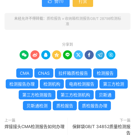
赞(
1
)
打赏

未经允许不得转载：
质检报告
»
收纳箱检测报告GB/T 28798检测标
准
分享到









CMA
CNAS
拉杆箱质检报告
检测报告
检测报告办理
检测机构
电商检测报告
第三方检测
第三方检测报告
第三方检测机构
贝斯通
贝斯通检测
质检报告
质检报告办理
上一篇
下一篇
焊接接头CMA检测报告如何办理
保鲜袋GB/T 34852质量检测报
告