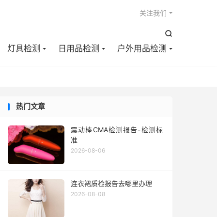

关注我们

灯具检测
日用品检测
户外用品检测
热门文章
震动棒CMA检测报告-检测标
准
2026-08-06
连衣裙质检报告去哪里办理
2026-08-08