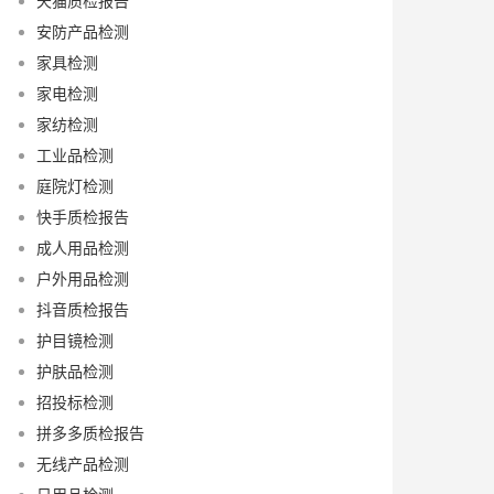
天猫质检报告
安防产品检测
家具检测
家电检测
家纺检测
工业品检测
庭院灯检测
快手质检报告
成人用品检测
户外用品检测
抖音质检报告
护目镜检测
护肤品检测
招投标检测
拼多多质检报告
无线产品检测