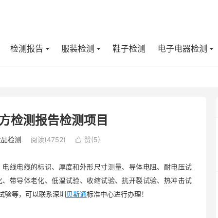
检测报告
服装检测
鞋子检测
电子电器检测
方检测报告检测项目
业品检测
阅读(4752)
赞(
5
)

：电线电缆的标识、厚度和外形尺寸测量、导体电阻、耐电压试
化、带导体老化、低温试验、收缩试验、抗开裂试验、热冲击试
试验等，可以联系深圳
贝斯通
标准中心进行办理！