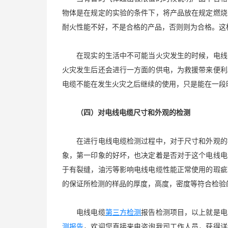
物体是在规定的实验的条件下，将产品放在规定燃烧
耐火性能不好，不是合格的产品，否则则为合格。这
在现实的生活中不可能当火灾发生的时候，电线电
火灾发生后还会进行一方面的供电，为救援带来便利
电缆不能在发生火灾之后继续的使用，只是能在一段
（四）对电线电缆尺寸和外观的检测
在进行电线电缆检测过程中，对于尺寸和外观的检
象，第一印象的好坏，也决定着是否对于这个电线电
于有裂缝，油污等影响电线电缆性能正常使用的瑕疵
的保证所检测的样品的厚度，高度，密度等符合检验
电线电缆
第三方检测
报告检测项目，以上就是电
测报告
，欢迎您直接来电咨询我司工作人员，获得详