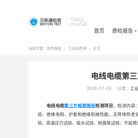
CMA认
CNAS证
首页
质检报告
当前位置：
质检报告
工业品检测
正文


电线电缆第三
2026-07-29
分类：
工
电线电缆
第三方检测报告
检测项目
，检测内容
验、绝缘电阻、护套和绝缘机械性能、无导体热老
验、高温压力试验、吸水试验、耐臭氧试验、不延燃