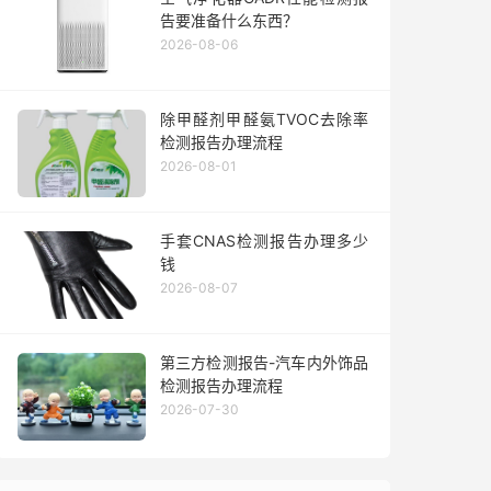
告要准备什么东西？
2026-08-06
除甲醛剂甲醛氨TVOC去除率
检测报告办理流程
2026-08-01
手套CNAS检测报告办理多少
钱
2026-08-07
第三方检测报告-汽车内外饰品
检测报告办理流程
2026-07-30