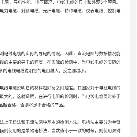
阻、导电性能、电压情况、电线电缆的尺寸和外观5个项目。
电力电缆、射频电缆、光纤电缆、特种电缆、仪表电缆、控制电
电线电缆的实际的导电的情况。因此，直流电阻的数据情况能
缆的主要的导电的程度。在实际的检测中，当电线电缆的实际的
多的电线电缆说明它的电阻越大，反之则越小。
线电缆说明它的材料越好反之则越差。在国家对于电线电缆的
最大的，这就证明，在进行电阻的检测时，当电线电缆同时处于
品越合格，否则将是不合格的产品。
上电桥法和电流法两种基本的检测方法。电桥法主要分为单臂
候则使用的是单臂电桥法，当数值小于一欧的时候，则使用双臂