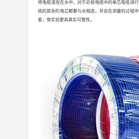
将电缆浸泡在水中，对于近视电缆中的单芯电缆进行
缆的其余的电芯都要与水相连。并且在测量的过程中
套，使实验更具真实可靠性。