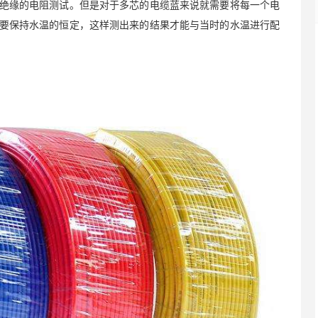
绝缘的电阻测试。但是对于多芯的电缆蓝来说就需要将每一个电
要保持水温的恒定，这样测出来的结果才能与当时的水温进行配