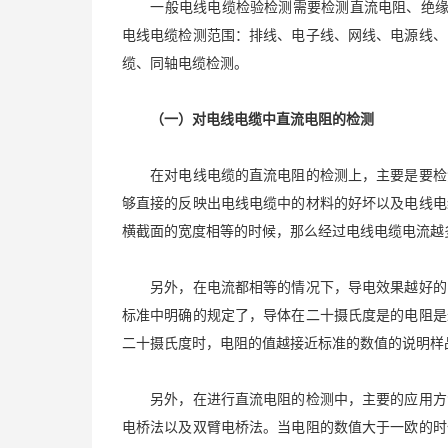
一般电线电缆检验检测需要检测直流电阻、绝缘电
电线电缆检测范围：排线、电子线、网线、电源线、
缆、同轴电缆检测。
（一）对电线电缆中直流电阻的检测
在对电线电缆的直流电阻的检测上，主要是要检测
够直接的反映出电线电缆中的材料的好坏以及电线电
横截面的宽度相等的时候，那么经过电线电缆电流越
另外，在电流都相等的情况下，导电效果越好的电
标准中明确的规定了，导体在二十摄氏度是的电阻是
二十摄氏度时，电阻的值越接近标准的数值的说明样
另外，在进行直流电阻的检测中，主要的应用方法
电桥法以及双臂电桥法。当电阻的数值大于一欧的时