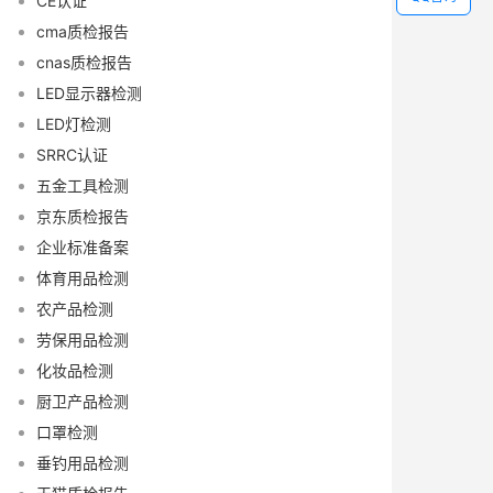
CE认证
cma质检报告
cnas质检报告
LED显示器检测
LED灯检测
SRRC认证
五金工具检测
京东质检报告
企业标准备案
体育用品检测
农产品检测
劳保用品检测
化妆品检测
厨卫产品检测
口罩检测
垂钓用品检测