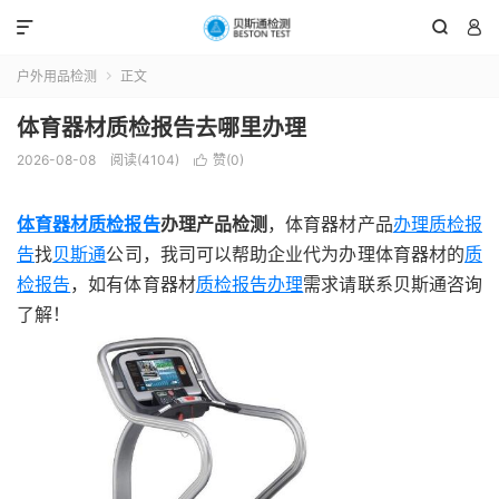



户外用品检测
正文

体育器材质检报告去哪里办理
2026-08-08
阅读(4104)
赞(
0
)

体育器材质检报告
办理产品检测
，体育器材产品
办理质检报
告
找
贝斯通
公司，我司可以帮助企业代为办理体育器材的
质
检报告
，如有体育器材
质检报告办理
需求请联系贝斯通咨询
了解！