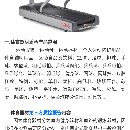
一.体育器材质检产品范围
运动服装，运动鞋，运动器材，个人运动防护用品，
体育辅助用品，运动食品及饮料，篮球、足球、排球、手
球、橡塑球、羽毛球拍、乒乓球网架、乒乓球、乒乓球拍、
乒乓球台、篮球架、羽毛球、健身球、网球、网球拍、包胶
杠铃、铁饼、标枪、单杠、双杠、高低杠、跳跃平台、鞍
马、吊环、跳垫、平衡木、运动自行车、赛艇、皮艇、划
艇、助跳板、扑克牌、保龄球成套设备、渔具等 。
二.体育器材
第三方质检报告
内容
因为体育器材分为室内健身器材和室外的锻炼器材，因
此很多检测需要区分对待，室内固定式健身器材一般检测产