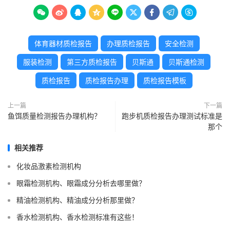









体育器材质检报告
办理质检报告
安全检测
服装检测
第三方质检报告
贝斯通
贝斯通检测
质检报告
质检报告办理
质检报告模板
上一篇
下一篇
鱼饵质量检测报告办理机构？
跑步机质检报告办理测试标准是
那个
相关推荐
化妆品激素检测机构
眼霜检测机构、眼霜成分分析去哪里做？
精油检测机构、精油成分分析那里做？
香水检测机构、香水检测标准有这些！