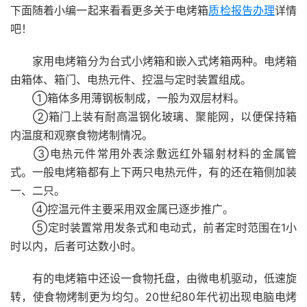
下面随着小编一起来看看更多关于电烤箱
质检报告办理
详情
吧！
家用电烤箱分为台式小烤箱和嵌入式烤箱两种。电烤箱
由箱体、箱门、电热元件、控温与定时装置组成。
①箱体多用薄钢板制成，一般为双层材料。
②箱门上装有耐高温钢化玻璃、聚能网，以便保持箱
内温度和观察食物烤制情况。
③电热元件常用外表涂敷远红外辐射材料的金属管
式。一般电烤箱都有上下两只电热元件，有的还在箱侧加装
一、二只。
④控温元件主要采用双金属已逐步推广。
⑤定时装置常用发条式和电动式，前者定时范围在1小
时以内，后者可达数小时。
有的电烤箱中还设一食物托盘，由微电机驱动，低速旋
转，使食物烤制更为均匀。20世纪80年代初出现电脑电烤