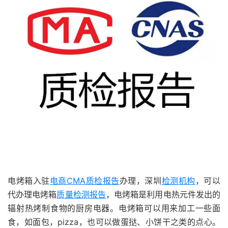
电烤箱入驻
电商CMA质检报告
办理，深圳
检测机构
，可以
代办理电烤箱
质量检测报告
，电烤箱是利用电热元件发出的
辐射热烤制食物的厨房电器。电烤箱可以用来加工一些面
食，如面包，pizza，也可以做蛋挞、小饼干之类的点心。