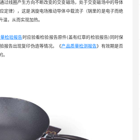
过线圈产生方向不断改变的交变磁场，处于交变磁场中的导体
应定律），这是涡旋电场推动导体中载流子（锅里的是电子而绝
升温，从而实现加热。
质量检验报告
时应验看检验报告原件(盖有红章的检验报告)同时保
验报告出现复印伪造等情况。《
产品质量检测报告
》有效期是否
的。