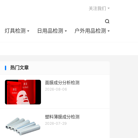

关注我们

灯具检测
日用品检测
户外用品检测
热门文章
面膜成分分析检测
2026-08-06
塑料薄膜成分检测
2026-07-29