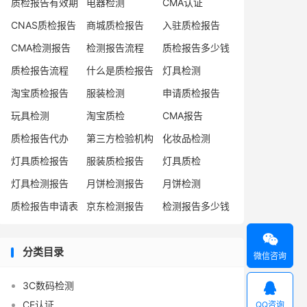
质检报告有效期
电器检测
CMA认证
CNAS质检报告
商城质检报告
入驻质检报告
CMA检测报告
检测报告流程
质检报告多少钱
质检报告流程
什么是质检报告
灯具检测
淘宝质检报告
服装检测
申请质检报告
玩具检测
淘宝质检
CMA报告
质检报告代办
第三方检验机构
化妆品检测
灯具质检报告
服装质检报告
灯具质检
灯具检测报告
月饼检测报告
月饼检测
质检报告申请表
京东检测报告
检测报告多少钱

分类目录
微信咨询
3C数码检测

CE认证
QQ咨询