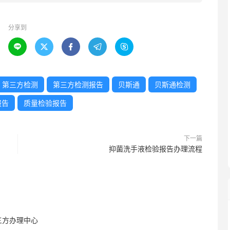
分享到





第三方检测
第三方检测报告
贝斯通
贝斯通检测
报告
质量检验报告
下一篇
抑菌洗手液检验报告办理流程
三方办理中心