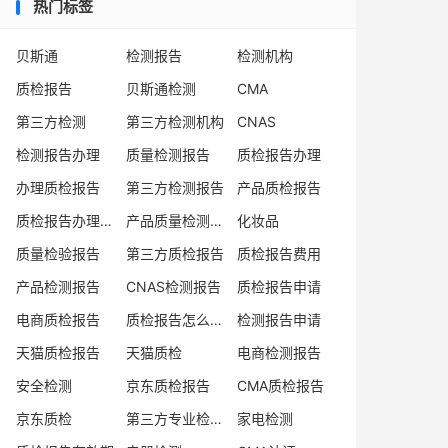
热门标签
贝斯通
检测报告
检测机构
质检报告
贝斯通检测
CMA
第三方检测
第三方检测机构
CNAS
检测报告办理
质量检测报告
质检报告办理
办理质检报告
第三方检测报告
产品质检报告
质检报告办理流程
产品质量检测报告
化妆品
质量检验报告
第三方质检报告
质检报告费用
产品检测报告
CNAS检测报告
质检报告申请
电商质检报告
质检报告怎么办理
检测报告申请
天猫质检报告
天猫质检
电商检测报告
安全检测
京东质检报告
CMA质检报告
京东质检
第三方专业检验机构
家电检测