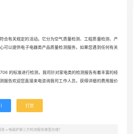
合有关规定的活动。它分为空气质量检测、工程质量检测、产
心可以提供电子电器类产品质量检测服务，如果您遇到任何有关
4706 的标准进行检测，我司针对家电类的检测报告有着丰富的经
测报告欢迎您直接来电咨询我司工作人员，获得详细的费用报价
1
)
打赏
报告
»
电磁炉第三方检测报告哪里办理？