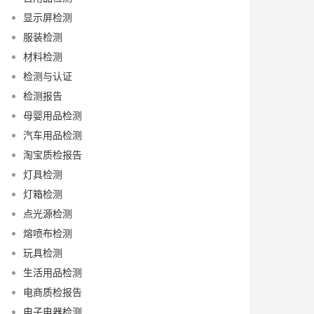
显示屏检测
服装检测
材料检测
检测与认证
检测报告
母婴用品检测
汽车用品检测
淘宝质检报告
灯具检测
灯箱检测
点光源检测
熔喷布检测
玩具检测
生活用品检测
电商质检报告
电子电器检测