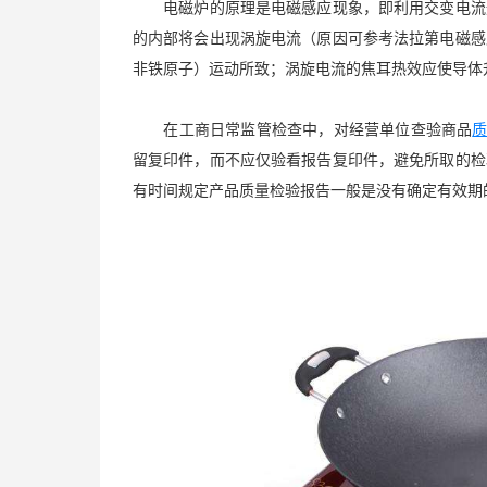
电磁炉的原理是电磁感应现象，即利用交变电流通
的内部将会出现涡旋电流（原因可参考法拉第电磁感
非铁原子）运动所致；涡旋电流的焦耳热效应使导体
在工商日常监管检查中，对经营单位查验商品
留复印件，而不应仅验看报告复印件，避免所取的检
有时间规定产品质量检验报告一般是没有确定有效期