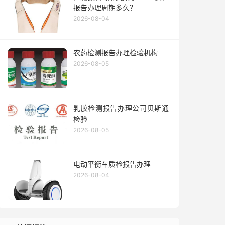
报告办理周期多久？
2026-08-04
农药检测报告办理检验机构
2026-08-05
乳胶检测报告办理公司贝斯通
检验
2026-08-05
电动平衡车质检报告办理
2026-08-04