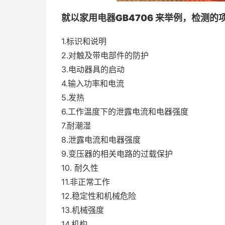
就以家用电器GB4706 来举例，检测的
1.标识和说明
2.对触及带电部件的防护
3.电动器具的启动
4.输入功率和电流
5.发热
6.工作温度下的泄露电流和电器强度
7.耐潮湿
8.泄露电流和电器强度
9.变压器的相关电路的过载保护
10. 耐久性
11.非正常工作
12.稳定性和机械危险
13.机械强度
14.机构