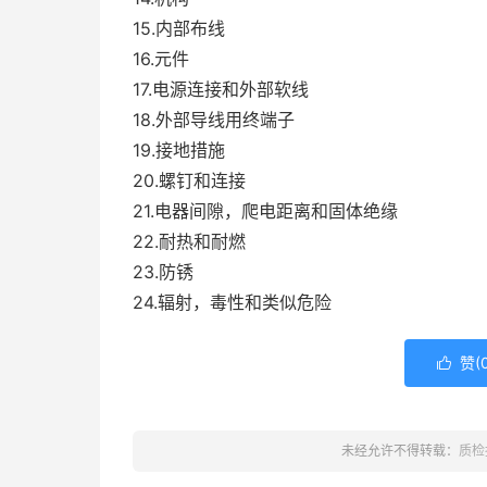
15.内部布线
16.元件
17.电源连接和外部软线
18.外部导线用终端子
19.接地措施
20.螺钉和连接
21.电器间隙，爬电距离和固体绝缘
22.耐热和耐燃
23.防锈
24.辐射，毒性和类似危险
赞(

未经允许不得转载：
质检