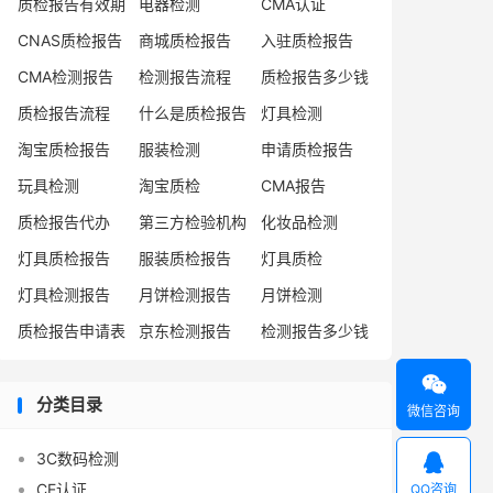
质检报告有效期
电器检测
CMA认证
CNAS质检报告
商城质检报告
入驻质检报告
CMA检测报告
检测报告流程
质检报告多少钱
质检报告流程
什么是质检报告
灯具检测
淘宝质检报告
服装检测
申请质检报告
玩具检测
淘宝质检
CMA报告
质检报告代办
第三方检验机构
化妆品检测
灯具质检报告
服装质检报告
灯具质检
灯具检测报告
月饼检测报告
月饼检测
质检报告申请表
京东检测报告
检测报告多少钱

分类目录
微信咨询
3C数码检测

CE认证
QQ咨询