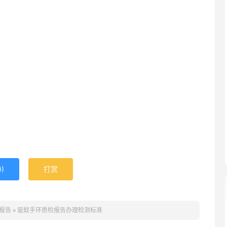
0
)
打赏
报告
»
驱蚊手环质检报告办理检测标准