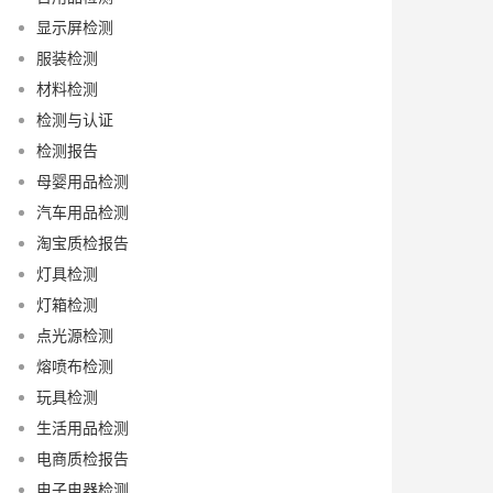
显示屏检测
服装检测
材料检测
检测与认证
检测报告
母婴用品检测
汽车用品检测
淘宝质检报告
灯具检测
灯箱检测
点光源检测
熔喷布检测
玩具检测
生活用品检测
电商质检报告
电子电器检测