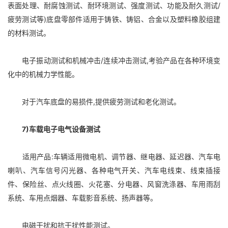
表面处理、耐腐蚀测试、耐环境测试、强度测试、功能及耐久测试/
疲劳测试等)底盘零部件适用于铸铁、铸铝、合金以及塑料橡胶组建
的材料测试。
电子振动测试和机械冲击/连续冲击测试,考验产品在各种环境变
化中的机械力学性能。
对于汽车底盘的易损件,提供疲劳测试和老化测试。
7)车载电子电气设备测试
适用产品:车辆适用微电机、调节器、继电器、延迟器、汽车电
喇叭、汽车信号闪光器、各种电气开关、汽车电线束、线束插接
件、保险丝、点火线圈、火花塞、分电器、风窗洗涤器、车用雨刮
系统、车用点烟器、车载影音系统、扬声器等。
电磁干扰和抗干扰性能测试。