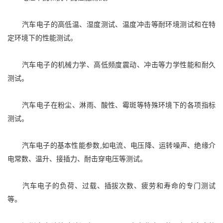
汽车电子的高低温、湿度测试、温度冲击等耐环境测试和在特
定环境下的性能测试。
汽车电子的机械力学、高低频度震动、冲击等力学性能和耐久
测试。
汽车电子在粉尘、淋雨、酸性、霉斑等特殊环境下的各项指标
测试。
汽车电子的基本性能参数,如电流、电压降、运转噪声、绝缘介
电常数、温升、接插力、耐击穿电压等测试。
汽车电子的负荷、过载、插拔次数、疲劳和寿命的专门测试
等。