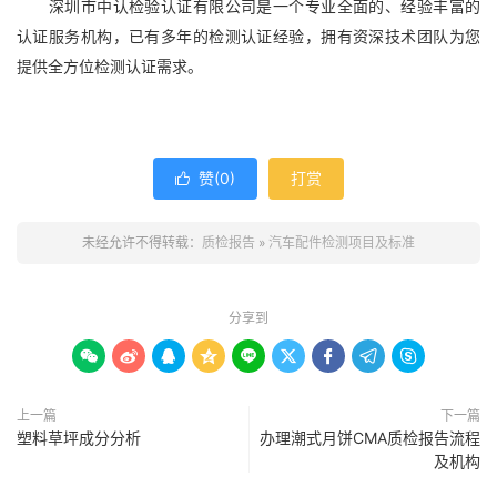
深圳市中认检验认证有限公司是一个专业全面的、经验丰富的
认证服务机构，已有多年的检测认证经验，拥有资深技术团队为您
提供全方位检测认证需求。
赞(
0
)
打赏

未经允许不得转载：
质检报告
»
汽车配件检测项目及标准
分享到









上一篇
下一篇
塑料草坪成分分析
办理潮式月饼CMA质检报告流程
及机构