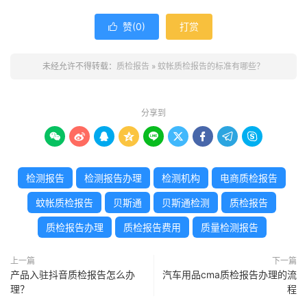
赞(
0
)
打赏

未经允许不得转载：
质检报告
»
蚊帐质检报告的标准有哪些？
分享到









检测报告
检测报告办理
检测机构
电商质检报告
蚊帐质检报告
贝斯通
贝斯通检测
质检报告
质检报告办理
质检报告费用
质量检测报告
上一篇
下一篇
产品入驻抖音质检报告怎么办
汽车用品cma质检报告办理的流
理？
程