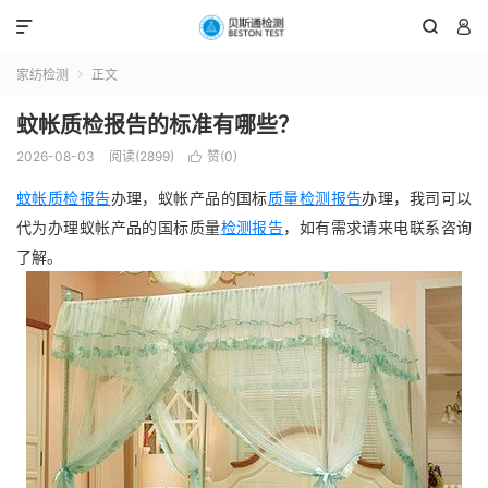



家纺检测
正文

蚊帐质检报告的标准有哪些？
2026-08-03
阅读(2899)
赞(
0
)

蚊帐质检报告
办理，蚁帐产品的国标
质量检测报告
办理，我司可以
代为办理蚁帐产品的国标质量
检测报告
，如有需求请来电联系咨询
了解。