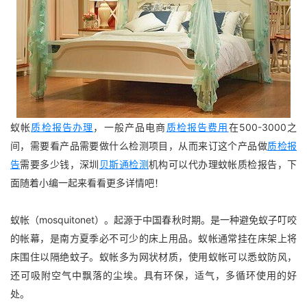
蚁帐
质检报告办理
，一般产品电商
质检报告费用
在500-3000之
间，需要看产品需要做什么检测项目，从而来订这个产品做
质检报
告
需要多少钱，深圳
贝斯通检测
机构可以代办理蚊帐质检报告，下
面随着小编一起来看看更多详情吧！
蚁帐（mosquitonet）。起源于中国春秋时期。是一种避免蚁子叮咬
的帐幕，是南方夏季必不可少的床上用品。蚁帐通常挂在床架上将
床围住以隔绝蚊子。蚁帐多为网状材质，使用蚁帐可以悉蚊防风，
还可吸附空气中飘落的尘埃。具有环保，适气，多循环使用的好
处。