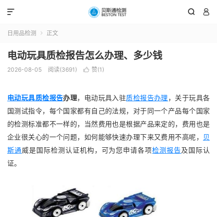



日用品检测
正文

电动玩具质检报告怎么办理、多少钱
2026-08-05
阅读(3691)
赞(
1
)

电动玩具质检报告
办理
，电动玩具入驻
质检报告办理
，关于玩具各
国测试指令，每个国家都有自己的法规，对于同一个产品每个国家
的检测标准都不一样的，当然费用也是根据产品来定的，费用也是
企业很关心的一个问题，如何能够快速办理下来又费用不高呢，
贝
斯通
威是国际检测认证机构，可为您申请各项
检测报告
及国际认
证。