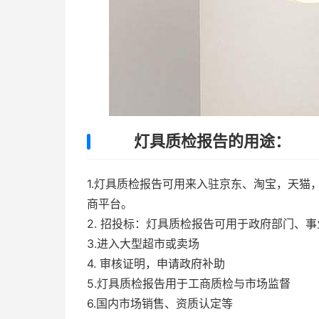
灯具质检报告的用途：
1.灯具质检报告可用来入驻京东、淘宝，天猫
商平台。
2. 招投标：灯具质检报告可用于政府部门、
3.进入大型超市或卖场
4. 审核证明，申请政府补助
5.灯具质检报告用于工商质检与市场监督
6.国内市场销售、资质认定等