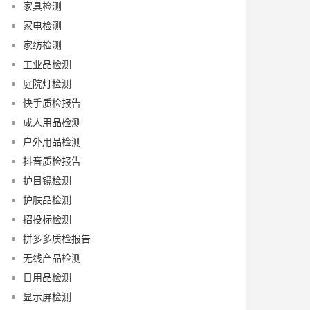
家具检测
家电检测
家纺检测
工业品检测
庭院灯检测
快手质检报告
成人用品检测
户外用品检测
抖音质检报告
护目镜检测
护肤品检测
招投标检测
拼多多质检报告
无线产品检测
日用品检测
显示屏检测