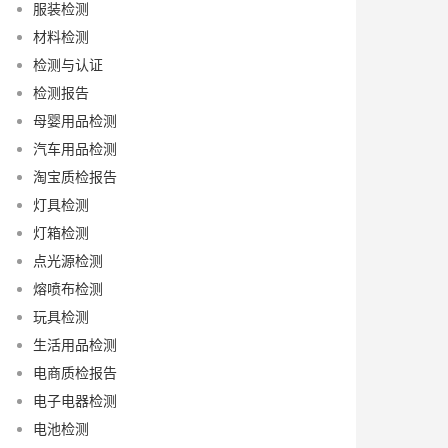
服装检测
材料检测
检测与认证
检测报告
母婴用品检测
汽车用品检测
淘宝质检报告
灯具检测
灯箱检测
点光源检测
熔喷布检测
玩具检测
生活用品检测
电商质检报告
电子电器检测
电池检测