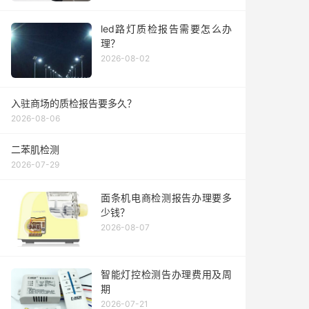
led路灯质检报告需要怎么办
理？
2026-08-02
入驻商场的质检报告要多久？
2026-08-06
二苯肌检测
2026-07-29
面条机电商检测报告办理要多
少钱？
2026-08-07
智能灯控检测告办理费用及周
期
2026-07-21