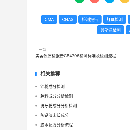
CMA
CNAS
检测报告
灯具检测
贝斯通检测
上一篇
美容仪质检报告GB4706检测标准及检测流程
相关推荐
铝粉成分检测
腌料成分分析检测
洗牙粉成分分析检测
防锈漆未知成分
胶水配方分析流程