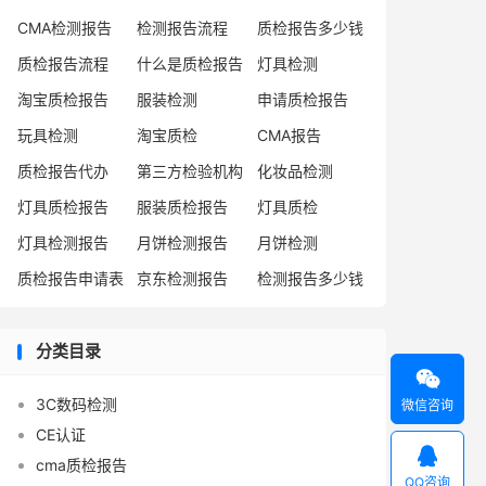
CMA检测报告
检测报告流程
质检报告多少钱
质检报告流程
什么是质检报告
灯具检测
淘宝质检报告
服装检测
申请质检报告
玩具检测
淘宝质检
CMA报告
质检报告代办
第三方检验机构
化妆品检测
灯具质检报告
服装质检报告
灯具质检
灯具检测报告
月饼检测报告
月饼检测
质检报告申请表
京东检测报告
检测报告多少钱
分类目录

3C数码检测
微信咨询
CE认证

cma质检报告
QQ咨询