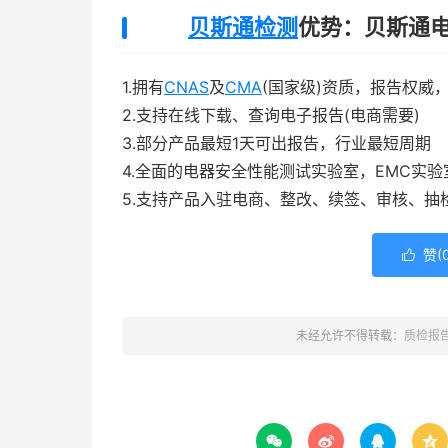
贝斯通检测
优势：贝斯通
1.拥有
CNAS
及
CMA
(国家级)资质，报告权威
2.支持在线下载、查询电子报告(电商需要)
3.部分产品最短1天可出报告，行业最短周期
4.全面的电器安全性能测试实验室，EMC实
5.支持产品入驻电商、整改、续签、审核、抽
赞(

未经允许不得转载：
质检报



