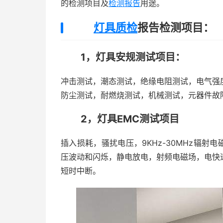
的检测项目及
检测报告
用途。
灯具质检
报告检测项目：
1，灯具安规测试项目：
冲击测试，潮态测试，绝缘电阻测试，电气强
防尘测试，耐燃烧测试，机械测试，元器件故
2，灯具EMC测试项目
插入损耗，骚扰电压，9KHz-30MHz辐射电
压波动和闪烁，静电放电，射频电磁场，电快
短时中断。