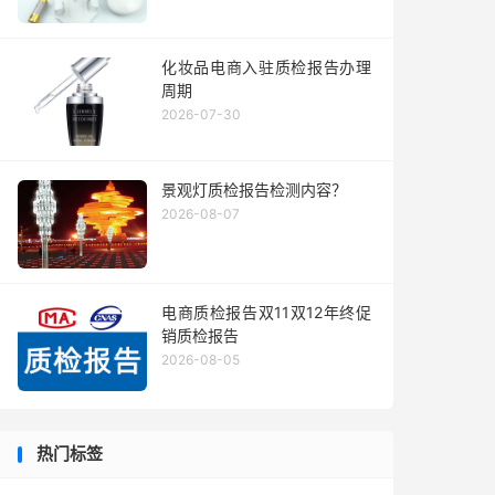
化妆品电商入驻质检报告办理
周期
2026-07-30
景观灯质检报告检测内容？
2026-08-07
电商质检报告双11双12年终促
销质检报告
2026-08-05
热门标签