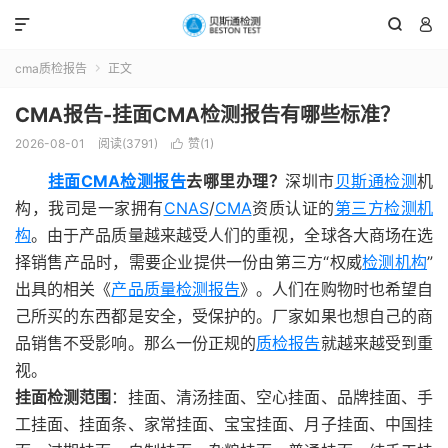



cma质检报告
正文

CMA报告-挂面CMA检测报告有哪些标准？
2026-08-01
阅读(3791)
赞(
1
)

挂面CMA检测报告
去哪里办理？
深圳市
贝斯通检测
机
构，我司是一家拥有
CNAS
/
CMA
资质认证的
第三方检测机
构
。由于产品质量越来越受人们的重视，全球各大商场在选
择销售产品时，需要企业提供一份由第三方“权威
检测机构
”
出具的相关《
产品质量检测报告
》。人们在购物时也希望自
己所买的东西都是安全，受保护的。厂家如果也想自己的商
品销售不受影响。那么一份正规的
质检报告
就越来越受到重
视。
挂面检测范围
：挂面、清汤挂面、空心挂面、品牌挂面、手
工挂面、挂面条、家常挂面、宝宝挂面、月子挂面、中国挂