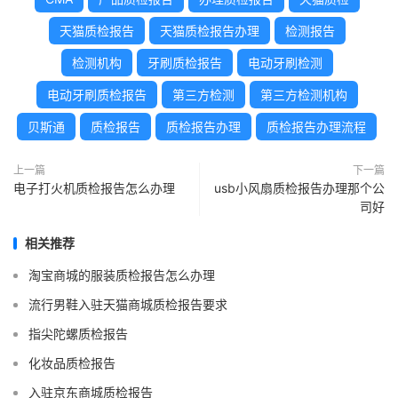
天猫质检报告
天猫质检报告办理
检测报告
检测机构
牙刷质检报告
电动牙刷检测
电动牙刷质检报告
第三方检测
第三方检测机构
贝斯通
质检报告
质检报告办理
质检报告办理流程
上一篇
下一篇
电子打火机质检报告怎么办理
usb小风扇质检报告办理那个公
司好
相关推荐
淘宝商城的服装质检报告怎么办理
流行男鞋入驻天猫商城质检报告要求
指尖陀螺质检报告
化妆品质检报告
入驻京东商城质检报告