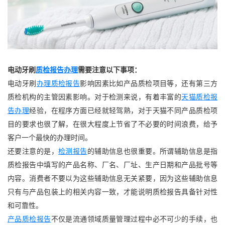
电动牙刷
质检报告办理
需要注意以下事项：
电动牙刷
办理质检报告
影响因素比如产品质检项目等，还有第三方
质检机构的主管因素影响。对于检测来说，有着丰富的
天猫质检报
告办理
经验，在程序方面已经就轻驾熟，对于天猫不同产品质检项
目的要求也很了解，在很大程度上节省了不必要的时间浪费，给予
客户一个最快的办理时间。
还要注意的是，
检测报告
的辅助信息也很重要。所谓辅助信息是指
质检报告中填写的产品名称、厂名、厂址、生产日期和产品批号等
内容。消费者不要以为这些辅助信息无关紧要，因为这些辅助信息
只有与产品包装上的相关内容一致，才能说明质检报告具备针对性
和可靠性。
产品质检报告
不仅是流通领域质量管理过程中必不可少的手续，也