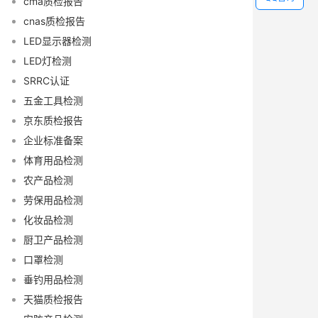
cma质检报告
cnas质检报告
LED显示器检测
LED灯检测
SRRC认证
五金工具检测
京东质检报告
企业标准备案
体育用品检测
农产品检测
劳保用品检测
化妆品检测
厨卫产品检测
口罩检测
垂钓用品检测
天猫质检报告