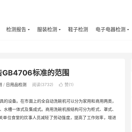
检测报告
服装检测
鞋子检测
电子电器检测
GB4706标准的范围
测
/
日用品检测
阅读(3732)
赞(
1
)

的设备。在市面上的全自动洗碗机可以分为家用和商用两类，
、水槽一体式及集成式。商用洗碗机按结构可分为柜式、罩式、
关单位食堂的炊事人员减轻了劳动强度，提高了工作效率，增进