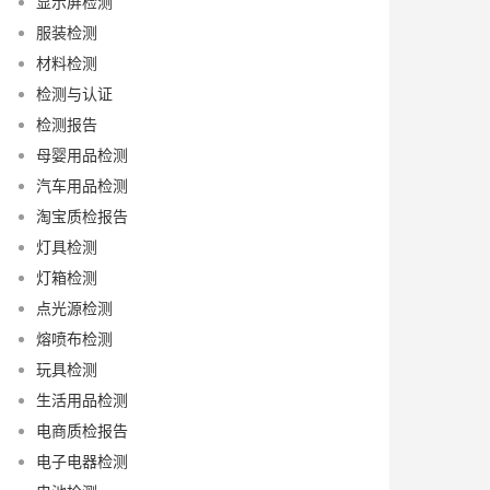
显示屏检测
服装检测
材料检测
检测与认证
检测报告
母婴用品检测
汽车用品检测
淘宝质检报告
灯具检测
灯箱检测
点光源检测
熔喷布检测
玩具检测
生活用品检测
电商质检报告
电子电器检测