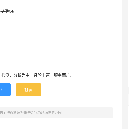
学准确。
检测、分析为主。经验丰富，服务面广。
1
)
打赏
告
»
洗碗机质检报告GB4706标准的范围