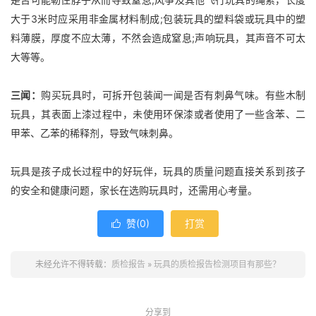
大于3米时应采用非金属材料制成;包装玩具的塑料袋或玩具中的塑
料薄膜，厚度不应太薄，不然会造成窒息;声响玩具，其声音不可太
大等等。
三闻：
购买玩具时，可拆开包装闻一闻是否有刺鼻气味。有些木制
玩具，其表面上漆过程中，未使用环保漆或者使用了一些含苯、二
甲苯、乙苯的稀释剂，导致气味刺鼻。
玩具是孩子成长过程中的好玩伴，玩具的质量问题直接关系到孩子
的安全和健康问题，家长在选购玩具时，还需用心考量。
赞(
0
)
打赏

未经允许不得转载：
质检报告
»
玩具的质检报告检测项目有那些？
分享到