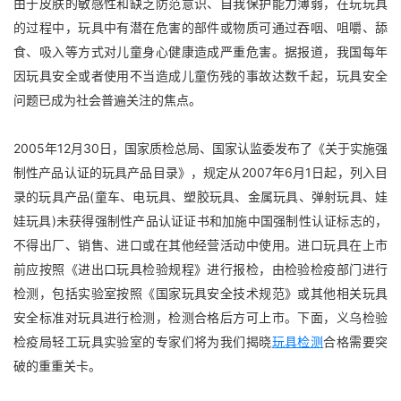
由于皮肤的敏感性和缺乏防范意识、自我保护能力薄弱，在玩玩具
的过程中，玩具中有潜在危害的部件或物质可通过吞咽、咀嚼、舔
食、吸入等方式对儿童身心健康造成严重危害。据报道，我国每年
因玩具安全或者使用不当造成儿童伤残的事故达数千起，玩具安全
问题已成为社会普遍关注的焦点。
2005年12月30日，国家质检总局、国家认监委发布了《关于实施强
制性产品认证的玩具产品目录》，规定从2007年6月1日起，列入目
录的玩具产品(童车、电玩具、塑胶玩具、金属玩具、弹射玩具、娃
娃玩具)未获得强制性产品认证证书和加施中国强制性认证标志的，
不得出厂、销售、进口或在其他经营活动中使用。进口玩具在上市
前应按照《进出口玩具检验规程》进行报检，由检验检疫部门进行
检测，包括实验室按照《国家玩具安全技术规范》或其他相关玩具
安全标准对玩具进行检测，检测合格后方可上市。下面，义乌检验
检疫局轻工玩具实验室的专家们将为我们揭晓
玩具检测
合格需要突
破的重重关卡。