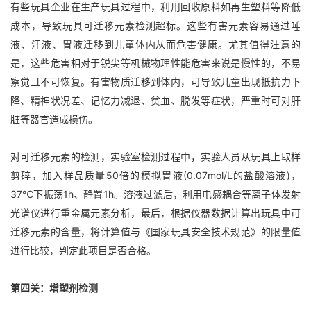
有些玩具企业在生产玩具过程中，利用回收原料如再生塑料等降低
成本，导致玩具可迁移元素检测超标。这些有害元素容易通过唾
液、汗液、胃液迁移到儿童体内从而危害健康。尤其值得注意的
是，这些危害相对于锐尖等机械物理性能危害来说是慢性的，不易
察觉且不可恢复。有害物质迁移到体内，可导致儿童出现抵抗力下
降、精神状况差、记忆力减退、贫血、脱发等症状，严重时可对肝
脏等器官造成损伤。
对可迁移元素的检测，实验室检测过程中，实验人员从玩具上取样
剪碎，加入样品质量50倍的模拟胃液(0.07mol/L的盐酸溶液)，
37℃下振荡1h、静置1h。溶液过滤后，利用电感耦合等离子体发射
光谱仪进行重金属元素分析，最后，根据仪器数据计算出玩具中可
迁移元素的含量，将计算值与《国家玩具安全技术规范》的限量值
进行比较，判定此项目是否合格。
第四关：增塑剂检测