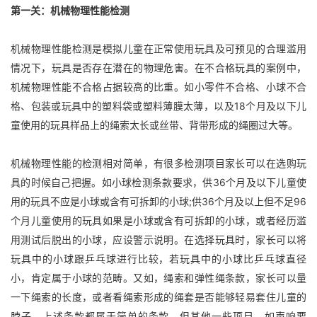
第一关：机械物理性能检测
机械物理性能检测是模拟儿童在正常使用玩具及可预见的合理滥用
情况下，玩具是否存在潜在的物理危害。在不合格玩具的案例中，
机械物理性能不合格占据较高的比重。如小零件不合格、小球不合
格、包装或玩具中的塑料袋或塑料薄膜太薄，以及18个月及以下儿
童使用的玩具样品上的绳索太长或丝带、背带形成的绳圈过大等。
机械物理性能的检测相对简单，有很多检测项目家长可以在选购玩
具的时候自己把握。如小球检测条款要求，供36个月及以下儿童使
用的玩具不应是小球或含有可拆卸的小球;供36个月及以上但不足96
个月儿童使用的玩具如果是小球或含有可拆卸的小球，或者经历滥
用测试后脱出的小球，应设警示说明。在选择玩具时，家长可以将
玩具中的小球跟乒乓球进行比较，若玩具中的小球比乒乓球直径
小，肯定属于小球的范畴。又如，绳索和弹性绳条款，家长可以量
一下绳索的长度，或者看绳索形成的绳套是否能够轻易套住儿童的
脖子。上述条款都属于简单的条款，但其他一些项目，如声响要