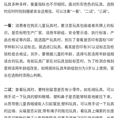
玩具多种多样，衡量指标也不尽相同。面对形形色色的玩具，选购
时应时时刻刻绷紧安全这根弦，可以注重“一看”、“二试”、“三闻”。
一看：
消费者在购买儿童玩具时，要注意玩具包装或者吊牌上的标
识，是否标明生产厂家、适用年龄组、安全警示语、执行标准、产
品合格证等内容。挑选国产玩具时，别忘了查看是否印有国标“GB”
字样和3C认证标志。挑选进口玩具，看其是否印有3C认证标志及检
验检疫合格证。另外，要根据儿童的年龄，选择与其适用年龄组相
适合的玩具。有些玩具厂家在对玩具加贴标签时，为了检测合格刻
意将适用年龄组改变，如将摇铃玩具年龄组划分为3岁以上使用，家
长在选购时须用心判断。
二试：
查看玩具时，要特别留意是否有小零件。如毛绒玩具，可以
用手试一下玩具的塑料眼睛、塑料鼻子是否能够轻易地被拉下来，
从而导致儿童吞咽或吸入引起窒息;塑料玩具，可以用手试一下玩具
的边缘、尖端是否尖锐;带有绳子的拖拉玩具，看玩具上绳索的长度
是否可能勒住脖子从而导致窒息;风筝及其他飞行玩具的绳索，长度