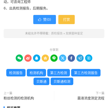
动，可咨询工程师
6、出具检测报告，后期服务。
赞(
0
)
打赏

未经允许不得转载：
质检报告
»
发酵菌种鉴定
分享到









检测报告
检测机构
第三方检测
第三方检测报告
贝斯通
贝斯通检测
上一篇
下一篇
粉丝检测的检测机构
菌液浓度测定流程
相关推荐