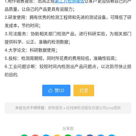
1.用作销售报告：出具正规
第三方检测报告
让客户更加信赖自己的产
品质量，让自己的产品更具有说服力；
2.研发使用：拥有优秀的检测工程师和先进的测试设备，可降低了研
发成本，节约时间；
3.司法服务：协助相关部门检测产品，进行科研实验，为相关部门
提供科学、公正、准确的检测数据；
4.大学论文：科研数据使用；
5.投标：检测周期短，同时所花费的费用较低，准确性较高；
6.工业问题诊断：较短时间内检测出产品问题点，以达到尽快止损
的目的.
赞(
2
)
打赏

未经允许不得转载：
质检报告
»
拉线棒检测报告办理公司cma授权
分享到