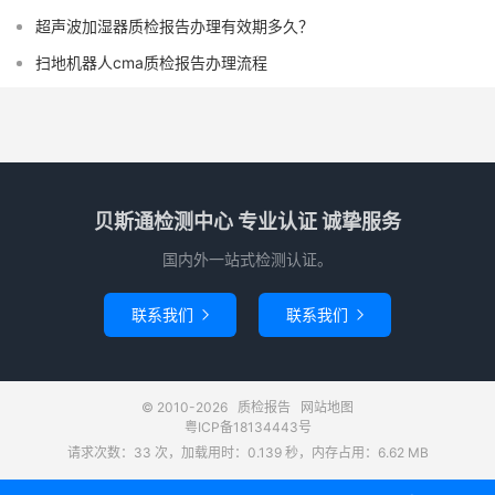
超声波加湿器质检报告办理有效期多久？
扫地机器人cma质检报告办理流程
贝斯通检测中心 专业认证 诚挚服务
国内外一站式检测认证。
联系我们
联系我们


© 2010-2026
质检报告
网站地图
粤ICP备18134443号
请求次数：33 次，加载用时：0.139 秒，内存占用：6.62 MB