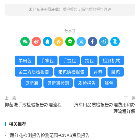
未经允许不得转载：
质检报告
»
箱包质检报告办理
分享到









单肩包
手拿包
手提包
挎包
检测机构
第三方质检报告
箱包质检报告
背包
腰包
贝斯通
贝斯通检测
质检报告
钱包
上一篇
下一篇
抑菌洗手液检验报告办理流程
汽车用品质检报告办理费用和办
理流程详解
相关推荐
藏红花检测报告检测范围-CNAS资质报告