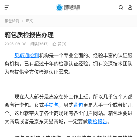



箱包检测
正文

箱包质检报告办理
2026-08-08
阅读(3617)
赞(
3
)

贝斯通检测
机构是一个专业全面的、经验丰富的认证服
务机构，已有超过十年的检测认证经验，拥有资深技术团队
为您提供全方位检测认证需求。
现在人大部分是离家在外工作上班，所以几乎每个人都
会有行李包。女式
手提包
，男式
背包
更是人手一个或者好几
个。这也就带火了各个商场还有各个门户网站。箱包想要进
大商场或者是京东天猫商城，一定要做
质检报告
。