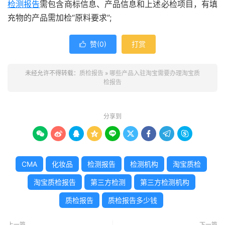
检测报告
需包含商标信息、产品信息和上述必检项目，有填
充物的产品需加检“原料要求”;
赞(
0
)
打赏

未经允许不得转载：
质检报告
»
哪些产品入驻淘宝需要办理淘宝质
检报告
分享到









CMA
化妆品
检测报告
检测机构
淘宝质检
淘宝质检报告
第三方检测
第三方检测机构
质检报告
质检报告多少钱
上一篇
下一篇