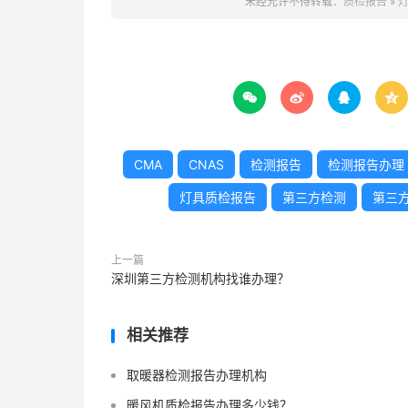
未经允许不得转载：
质检报告
»




CMA
CNAS
检测报告
检测报告办理
灯具质检报告
第三方检测
第三
上一篇
深圳第三方检测机构找谁办理？
相关推荐
取暖器检测报告办理机构
暖风机质检报告办理多少钱？