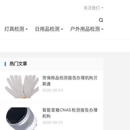

关注我们

灯具检测
日用品检测
户外用品检测
热门文章
劳保用品检测报告办理机构贝
斯通
2026-08-03
智能音箱CNAS检测报告办理
机构
2026-08-02