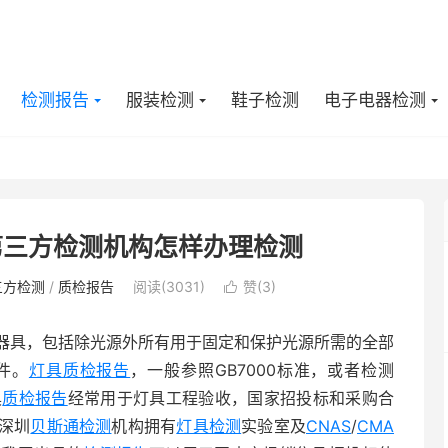
检测报告
服装检测
鞋子检测
电子电器检测
第三方检测机构怎样办理检测
三方检测
/
质检报告
阅读(3031)
赞(
3
)

器具，包括除光源外所有用于固定和保护光源所需的全部
件。
灯具质检报告
，一般参照GB7000标准，或者检测
具
质检报告
经常用于灯具工程验收，国家招投标和采购合
深圳
贝斯通检测
机构拥有
灯具检测
实验室及
CNAS
/
CMA