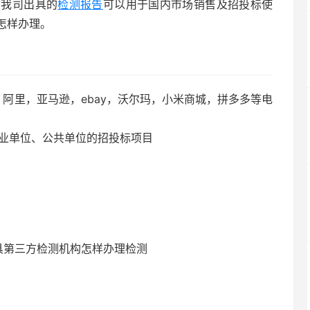
，我司出具的
检测报告
可以用于国内市场销售及招投标使
怎样办理。
，阿里，亚马逊，ebay，沃尔玛，小米商城，拼多多等电
事业单位、公共单位的招投标项目