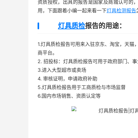
资质授权，出具的报告是国家及商城认可的
用，下面跟着小编一起来看一下
灯具检测报告
灯具质检
报告的用途：
1.灯具质检报告可用来入驻京东、淘宝，天猫
商平台。
2. 招投标：灯具质检报告可用于政府部门、
3.进入大型超市或卖场
4. 审核证明，申请政府补助
5.灯具质检报告用于工商质检与市场监督
6.国内市场销售、资质认定等