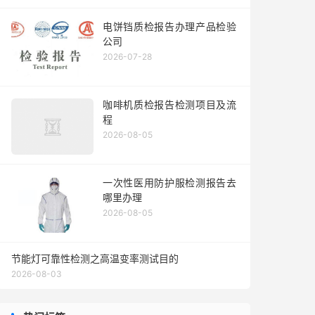
电饼铛质检报告办理产品检验
公司
2026-07-28
咖啡机质检报告检测项目及流
程
2026-08-05
一次性医用防护服检测报告去
哪里办理
2026-08-05
节能灯可靠性检测之高温变率测试目的
2026-08-03