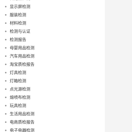
显示屏检测
服装检测
材料检测
检测与认证
检测报告
母婴用品检测
汽车用品检测
淘宝质检报告
灯具检测
灯箱检测
点光源检测
熔喷布检测
玩具检测
生活用品检测
电商质检报告
电子电器检测