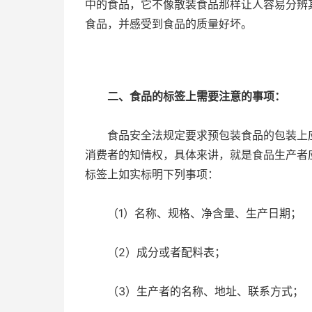
中的食品，它不像散装食品那样让人容易分辨
食品，并感受到食品的质量好坏。
二、食品的标签上需要注意的事项：
食品安全法规定要求预包装食品的包装上应
消费者的知情权，具体来讲，就是食品生产者
标签上如实标明下列事项：
（1）名称、规格、净含量、生产日期；
（2）成分或者配料表；
（3）生产者的名称、地址、联系方式；