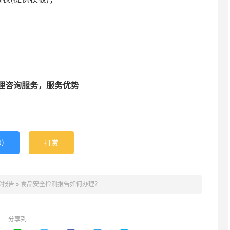
咨询服务，服务优势
0
)
打赏
检报告
»
食品安全检测报告如何办理？
分享到