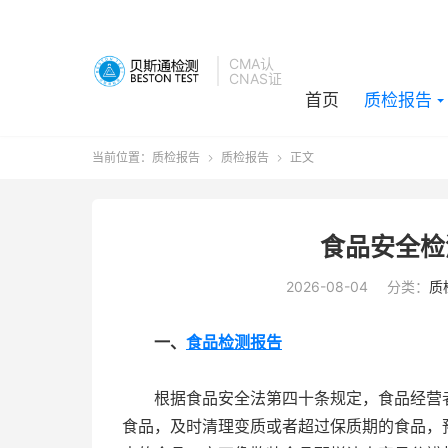
CMA认
CNAS证
首页
质检报告
当前位置：
质检报告
质检报告
正文


食品安全检
2026-08-04
分类：
质
一、
食品检测报告
根据食品安全法第四十条规定，食品经营者
食品，及时清理变质或者超过保质期的食品，