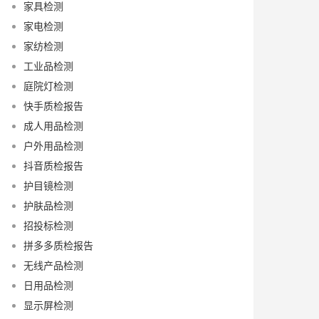
家具检测
家电检测
家纺检测
工业品检测
庭院灯检测
快手质检报告
成人用品检测
户外用品检测
抖音质检报告
护目镜检测
护肤品检测
招投标检测
拼多多质检报告
无线产品检测
日用品检测
显示屏检测