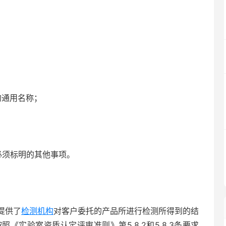
通用名称；
须标明的其他事项。
提供了
检测机构
对客户委托的产品所进行检测所得到的结
实验室资质认定评审准则》第5.8.2和5.8.3条要求