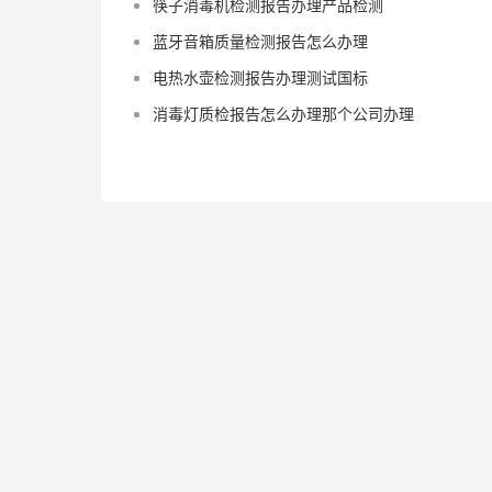
筷子消毒机检测报告办理产品检测
蓝牙音箱质量检测报告怎么办理
电热水壶检测报告办理测试国标
消毒灯质检报告怎么办理那个公司办理