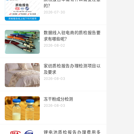
的？
2026-07-30
数据线入驻电商的质检报告要
求有哪些呢？
2026-08-02
家纺质检报告办理检测项目以
及要求
2026-08-03
冻干粉成分检测
2026-08-03
锂电池质检报告办理费用多