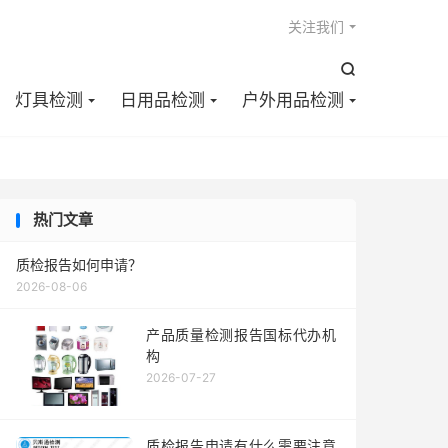

关注我们

灯具检测
日用品检测
户外用品检测
热门文章
质检报告如何申请？
2026-08-06
产品质量检测报告国标代办机
构
2026-07-27
质检报告申请有什么需要注意