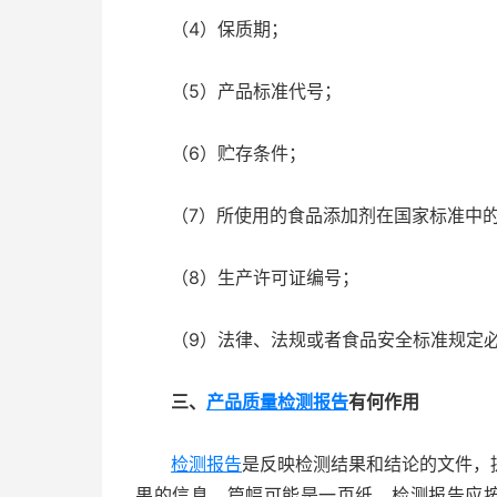
（4）保质期；
（5）产品标准代号；
（6）贮存条件；
（7）所使用的食品添加剂在国家标准中的
（8）生产许可证编号；
（9）法律、法规或者食品安全标准规定必
三、
产品质量检测报告
有何作用
检测报告
是反映检测结果和结论的文件，
果的信息，篇幅可能是一页纸，检测报告应按照《