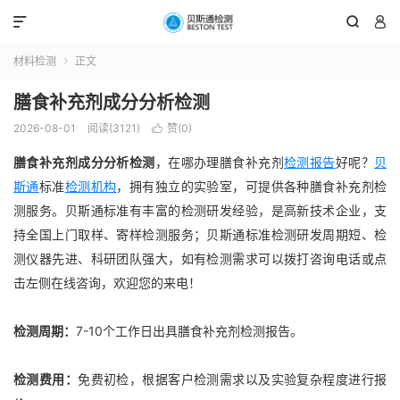



材料检测
正文

膳食补充剂成分分析检测
2026-08-01
阅读(3121)
赞(
0
)

膳食补充剂成分分析检测
，在哪办理膳食补充剂
检测报告
好呢？
贝
斯通
标准
检测机构
，拥有独立的实验室，可提供各种膳食补充剂检
测服务。贝斯通标准有丰富的检测研发经验，是高新技术企业，支
持全国上门取样、寄样检测服务；贝斯通标准检测研发周期短、检
测仪器先进、科研团队强大，如有检测需求可以拨打咨询电话或点
击左侧在线咨询，欢迎您的来电！
检测周期：
7-10个工作日出具膳食补充剂检测报告。
检测费用：
免费初检，根据客户检测需求以及实验复杂程度进行报