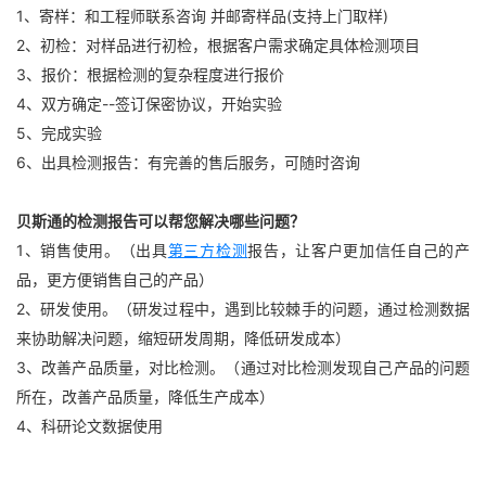
1、寄样：和工程师联系咨询 并邮寄样品(支持上门取样)
2、初检：对样品进行初检，根据客户需求确定具体检测项目
3、报价：根据检测的复杂程度进行报价
4、双方确定--签订保密协议，开始实验
5、完成实验
6、出具检测报告：有完善的售后服务，可随时咨询
贝斯通的检测报告可以帮您解决哪些问题？
1、销售使用。（出具
第三方检测
报告，让客户更加信任自己的产
品，更方便销售自己的产品）
2、研发使用。（研发过程中，遇到比较棘手的问题，通过检测数据
来协助解决问题，缩短研发周期，降低研发成本）
3、改善产品质量，对比检测。（通过对比检测发现自己产品的问题
所在，改善产品质量，降低生产成本）
4、科研论文数据使用