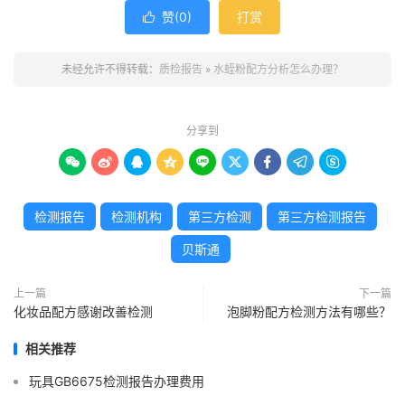
赞(
0
)
打赏

未经允许不得转载：
质检报告
»
水蛭粉配方分析怎么办理？
分享到









检测报告
检测机构
第三方检测
第三方检测报告
贝斯通
上一篇
下一篇
化妆品配方感谢改善检测
泡脚粉配方检测方法有哪些？
相关推荐
玩具GB6675检测报告办理费用