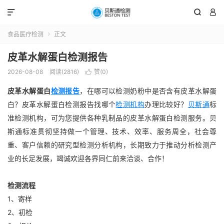



食品医疗检测
正文

皮革水解蛋白检测报告
2026-08-08
阅读(2816)
赞(
0
)

皮革水解蛋白
检测报告
，
在哪可以检测奶粉中是否含有皮革水解蛋
白？皮革水解蛋白检测报告找哪个
检测机构
办理比较好？
贝斯通
标
准检测机构，可为您提供各种乳制品的皮革水解蛋白检测服务。贝
斯通标准贯彻坚持做一个管理、技术、效率、服务周全，社会尊
重、客户信赖的研究型检测分析机构，长期致力于推动分析检测产
业的长足发展，竭诚欢迎各界同仁前来洽谈、合作！
检测流程
1、寄样
2、初检