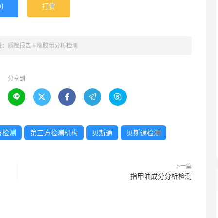
0
)
打赏
载：
质检报告
»
橡胶带分析检测
分享到





方检测
第三方检测机构
贝斯通
贝斯通检测
下一篇
指甲油成分分析检测