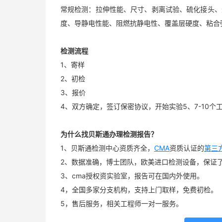
常规检测：拉伸性能、尺寸、剥离试验、硫化接头、
度、导静电性能、阻燃抗静电性、覆盖层硬度、粘合
检测流程
1、寄样
2、初检
3、报价
4、双方确定，签订保密协议，开始实验5、7-10
为什么找贝斯通办理检测报告？
1、贝斯通检测中心资质齐全，
CMA
资质认证的
第三
2、数据准确，博士团队，欧美进口检测设备，保证
3、cma授权资实验室，报告可在国内外使用。
4，全国多家分支机构，支持上门取样，免费初检。
5，售后服务，相关工程师一对一服务。