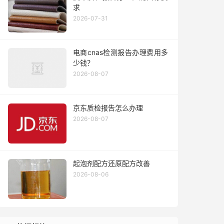
求
2026-07-31
电商cnas检测报告办理费用多
少钱？
2026-08-07
京东质检报告怎么办理
2026-08-07
起泡剂配方还原配方改善
2026-08-06