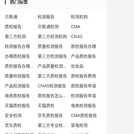
热门标签
贝斯通
检测报告
检测机构
质检报告
贝斯通检测
CMA
第三方检测
第三方检测机构
CNAS
检测报告办理
质量检测报告
质检报告办理
办理质检报告
第三方检测报告
产品质检报告
质检报告办理流程
产品质量检测报告
化妆品
质量检验报告
第三方质检报告
质检报告费用
产品检测报告
CNAS检测报告
质检报告申请
电商质检报告
质检报告怎么办理
检测报告申请
天猫质检报告
天猫质检
电商检测报告
安全检测
京东质检报告
CMA质检报告
京东质检
第三方专业检验机构
家电检测