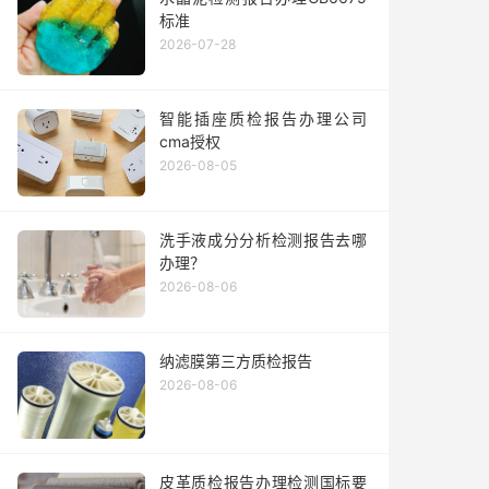
标准
2026-07-28
智能插座质检报告办理公司
cma授权
2026-08-05
洗手液成分分析检测报告去哪
办理？
2026-08-06
纳滤膜第三方质检报告
2026-08-06
皮革质检报告办理检测国标要