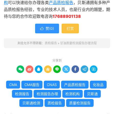
构
可以快速给你办理各类
产品质检报告
，贝斯通拥有多种产
品质检报告经验，专业的技术人员，也是行业内的翘楚，期
待与您的合作欢迎致电咨询
17688901138
赞(
0
)
打赏

未经允许不得转载：
质检报告
»
甘油质量检测报告办理流程
分享到









CMA
CMA报告
CNAS
产品质检报告
化妆品
检测报告
检测报告办理
检测机构
贝斯通
贝斯通检测
质检报告
质量检测报告