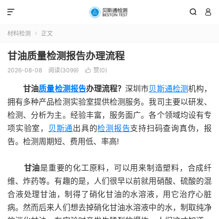



材料检测
正文

甘油质量检测报告办理流程
2026-08-08
阅读(3099)
赞(
0
)

甘油
质量检测报告
办理流程？
深圳市
贝斯通检测
机构，
拥有多种产品检测实验室提供检测服务。我司主要以研发、
检测、分析为主。经验丰富，服务面广。各个领域均设有专
项实验室，
贝斯通
出具的
检测报告
支持扫码查询真伪，报
告。检测周期短、费用低、率高!
甘油
是重要的化工原料，可以用来制造塑料，合成纤
维、炸药等。有趣的是，人们很早以前就用硝酸、硫酸的混
合液处理甘油，制得了硝化甘油的水溶液，用它治疗心脏
病。然而后来人们想去掉硝化甘油水溶液中的水，制取纯净