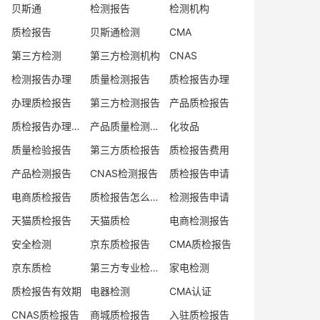
贝斯通
检测报告
检测机构
质检报告
贝斯通检测
CMA
第三方检测
第三方检测机构
CNAS
检测报告办理
质量检测报告
质检报告办理
办理质检报告
第三方检测报告
产品质检报告
质检报告办理流程
产品质量检测报告
化妆品
质量检验报告
第三方质检报告
质检报告费用
产品检测报告
CNAS检测报告
质检报告申请
电商质检报告
质检报告怎么办理
检测报告申请
天猫质检报告
天猫质检
电商检测报告
安全检测
京东质检报告
CMA质检报告
京东质检
第三方专业检验机构
家电检测
质检报告有效期
电器检测
CMA认证
CNAS质检报告
商城质检报告
入驻质检报告