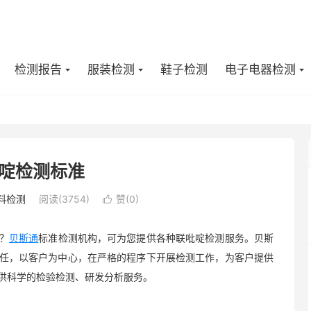
检测报告
服装检测
鞋子检测
电子电器检测
啶检测标准
料检测
阅读(3754)
赞(
0
)

？
贝斯通
标准检测机构，可为您提供各种联吡啶检测服务。贝斯
任，以客户为中心，在严格的程序下开展检测工作，为客户提供
供科学的检验检测、研发分析服务。