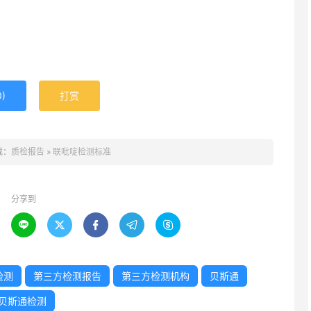
0
)
打赏
载：
质检报告
»
联吡啶检测标准
分享到





检测
第三方检测报告
第三方检测机构
贝斯通
贝斯通检测