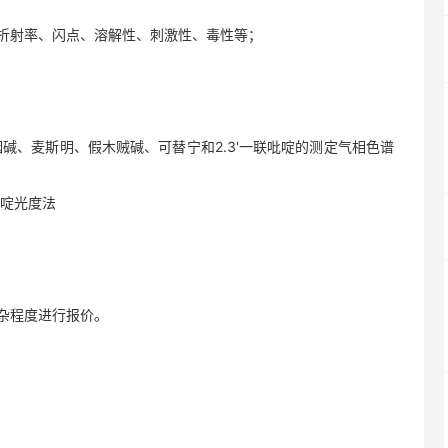
折射率、闪点、溶解性、刺激性、毒性等；
、新烟碱、麦斯明、假木贼碱、可替宁和2.3'一联吡啶的测定气相色谱
联吡啶光度法
杂程度进行报价。