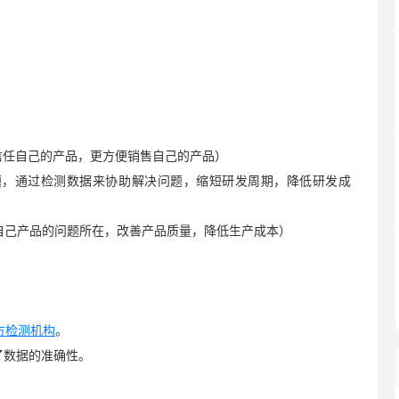
信任自己的产品，更方便销售自己的产品）
题，通过检测数据来协助解决问题，缩短研发周期，降低研发成
自己产品的问题所在，改善产品质量，降低生产成本）
方检测机构
。
了数据的准确性。