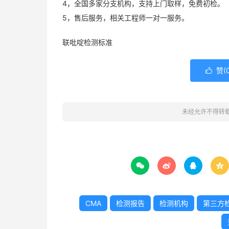
4，全国多家分支机构，支持上门取样，免费初检。
5，售后服务，相关工程师一对一服务。
联吡啶检测标准
赞(

未经允许不得转




CMA
检测报告
检测机构
第三方