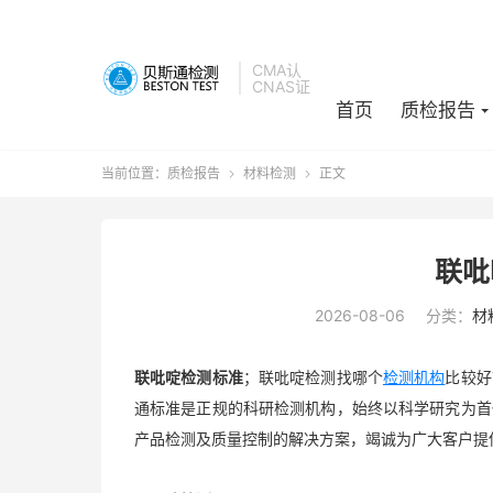
CMA认
CNAS证
首页
质检报告
当前位置：
质检报告
材料检测
正文


联吡
2026-08-06
分类：
材
联吡啶检测标准
；
联吡啶检测找哪个
检测机构
比较好
通标准是正规的科研检测机构，始终以科学研究为首
产品检测及质量控制的解决方案，竭诚为广大客户提