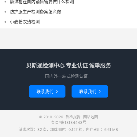
额温枪在国内销售需要做什么检测
防护服生产检测备案怎么做
小麦粉农残检测
贝斯通检测中心 专业认证 诚挚服务
国内外一站式检测认证。
联系我们
联系我们


© 2010-2026
质检报告
网站地图
粤ICP备18134443号
请求次数：32 次，加载用时：0.127 秒，内存占用：6.61 MB