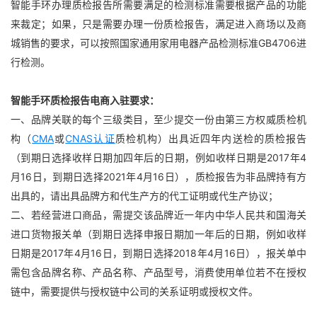
智能手环办理质检报告所需要满足的检测标准需要根据产品的功能
来裁定；如果，只是需要办理一份质检报告，满足进入商场以及商
城销售的要求，可以按照国家通用家用电器产品检测标准GB4706进
行检测。
智能手环质检报告电商入驻要求：
一、品牌关联的每个三级类目，至少提交一份由第三方权威质检机
构（
CMA
或
CNAS认证
质检机构）出具近四年内送检的质检报告
（到期日选择收样日期加四年后的日期，例如收样日期是2017年4
月16日，到期日选择2021年4月16日），质检报告为非品牌持有方
出具的，请出具品牌方和代生产方的代工证明或代生产协议；
二、若经营进口商品，需提交该品牌近一年内中华人民共和国海关
进口货物报关单（到期日选择申报日期加一年后的日期，例如收样
日期是2017年4月16日，到期日选择2018年4月16日），报关单中
需包含品牌名称、产品名称、产品型号，消费使用单位若不在授权
链中，需要提供与授权链中公司的关系证明或授权文件。