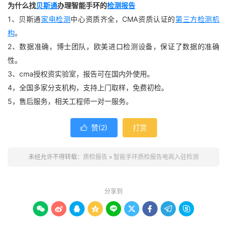
为什么找
贝斯通
办理智能手环的
检测报告
1、贝斯通
家电检测
中心资质齐全，CMA资质认证的
第三方检测机
构
。
2、数据准确，博士团队，欧美进口检测设备，保证了数据的准确
性。
3、cma授权资实验室，报告可在国内外使用。
4，全国多家分支机构，支持上门取样，免费初检。
5，售后服务，相关工程师一对一服务。
赞(
2
)
打赏

未经允许不得转载：
质检报告
»
智能手环质检报告电商入驻检测
分享到








