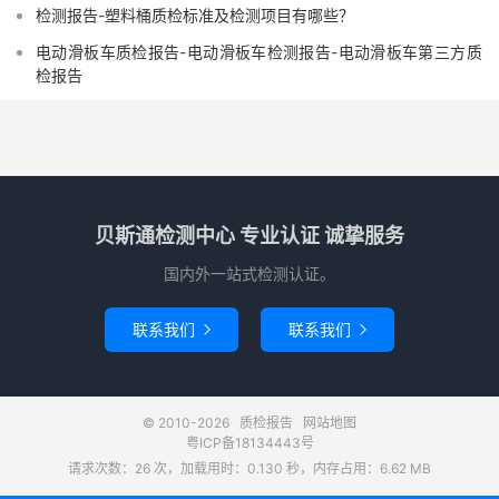
检测报告-塑料桶质检标准及检测项目有哪些？
电动滑板车质检报告-电动滑板车检测报告-电动滑板车第三方质
检报告
贝斯通检测中心 专业认证 诚挚服务
国内外一站式检测认证。
联系我们
联系我们


© 2010-2026
质检报告
网站地图
粤ICP备18134443号
请求次数：26 次，加载用时：0.130 秒，内存占用：6.62 MB