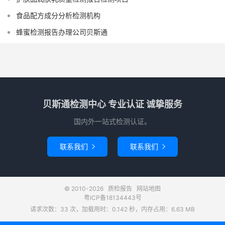
食品配方成分分析检测机构
蜂蜜检测报告办理公司贝斯通
贝斯通检测中心 专业认证 诚挚服务
国内外一站式检测认证。
联系我们
联系我们


© 2010-2026
质检报告
网站地图
粤ICP备18134443号
请求次数：33 次，加载用时：0.142 秒，内存占用：6.63 MB