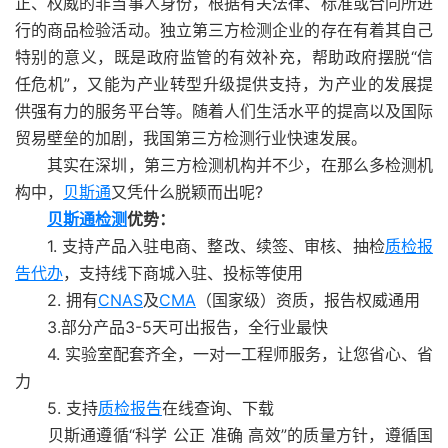
正、权威的非当事人身份，根据有关法律、标准或合同所进
行的商品检验活动。独立第三方检测企业的存在有着其自己
特别的意义，既是政府监管的有效补充，帮助政府摆脱“信
任危机”，又能为产业转型升级提供支持，为产业的发展提
供强有力的服务平台等。随着人们生活水平的提高以及国际
贸易壁垒的加剧，我国第三方检测行业快速发展。
其实在深圳，第三方检测机构并不少，在那么多检测机
构中，
贝斯通
又凭什么脱颖而出呢?
贝斯通检测
优势：
1. 支持产品入驻电商、整改、续签、审核、抽检
质检报
告代办
，支持线下商城入驻、投标等使用
2. 拥有
CNAS
及
CMA
（国家级）资质，报告权威通用
3.部分产品3-5天可出报告，全行业最快
4. 实验室配套齐全，一对一工程师服务，让您省心、省
力
5. 支持
质检报告
在线查询、下载
贝斯通遵循“科学 公正 准确 高效”的质量方针，遵循国