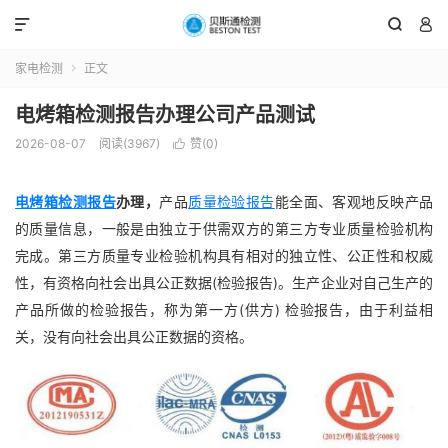



家电检测
正文

电烤箱检测报告办理公司产品测试
2026-08-07
阅读(3967)
赞(
0
)

电烤箱检测报告
办理，
产品
质量检验报告
能全面、客观地反映产品
的质量信息，一般是由独立于供需双方的第三方专业质量检验机构
完成。第三方质量专业检验机构具有相对的独立性、公正性和权威
性，有资格向社会出具公正数据(检验报告)。生产企业对自己生产的
产品所做的检验报告，称为第一方(供方) 检验报告，由于利益相
关，没有向社会出具公正数据的资格。