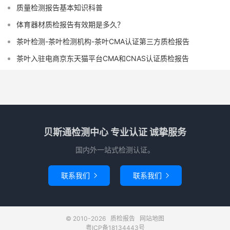
质量检测报告基本知识科普
体育器材质检报告有效期是多久？
茶叶检测-茶叶检测机构-茶叶CMA认证第三方质检报告
茶叶入驻电商京东天猫平台CMA和CNAS认证质检报告
贝斯通检测中心 专业认证 诚挚服务
国内外一站式检测认证。
联系我们
联系我们


© 2010-2026
质检报告
网站地图
粤ICP备18134443号