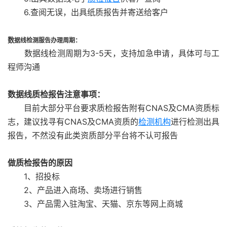
6.查阅无误，出具纸质报告并寄送给客户
数
据线检测服告办理周期：
数据线检测周期为3-5天，支持加急申请，具体可与工
程师沟通
数据线质检报告注意事项：
目前大部分平台要求质检报告附有CNAS及CMA资质标
志，建议找寻有CNAS及CMA资质的
检测机构
进行检测出具
报告，不然没有此类资质部分平台将不认可报告
做质检报告的原因
1、招投标
2、产品进入商场、卖场进行销售
3、产品需入驻淘宝、天猫、京东等网上商城