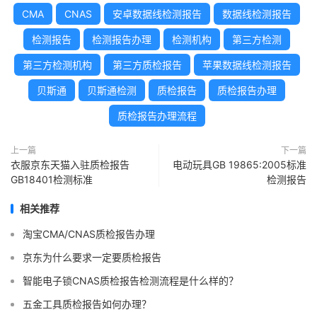
CMA
CNAS
安卓数据线检测报告
数据线检测报告
检测报告
检测报告办理
检测机构
第三方检测
第三方检测机构
第三方质检报告
苹果数据线检测报告
贝斯通
贝斯通检测
质检报告
质检报告办理
质检报告办理流程
上一篇
下一篇
衣服京东天猫入驻质检报告
电动玩具GB 19865:2005标准
GB18401检测标准
检测报告
相关推荐
淘宝CMA/CNAS质检报告办理
京东为什么要求一定要质检报告
智能电子锁CNAS质检报告检测流程是什么样的？
五金工具质检报告如何办理？